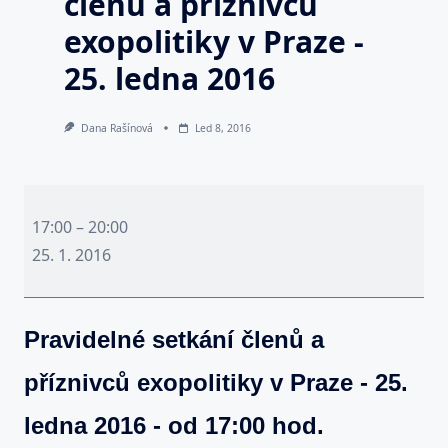
členů a příznivců
exopolitiky v Praze -
25. ledna 2016
Dana Rašínová
Led 8, 2016
Pravidelné
setkání
17:00
–
20:00
členů
25. 1. 2016
a
příznivců
Pravidelné setkání členů a
exopolitiky
v
příznivců exopolitiky v Praze - 25.
Praze
-
ledna 2016 - od 17:00 hod.