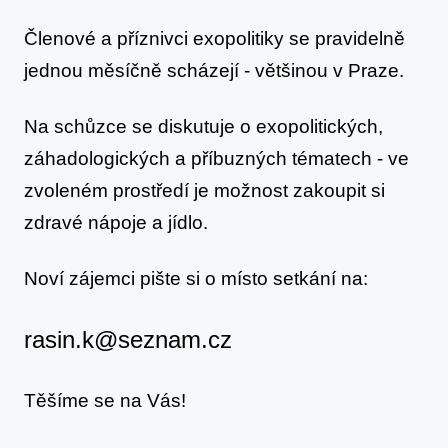
25.
ledna
Členové a příznivci exopolitiky se pravidelně
2016
jednou měsíčně scházejí - většinou v Praze.
Na schůzce se diskutuje o exopolitických,
záhadologických a příbuzných tématech - ve
zvoleném prostředí je možnost zakoupit si
zdravé nápoje a jídlo.
Noví zájemci pište si o místo setkání na:
rasin.k@seznam.cz
Těšíme se na Vás!