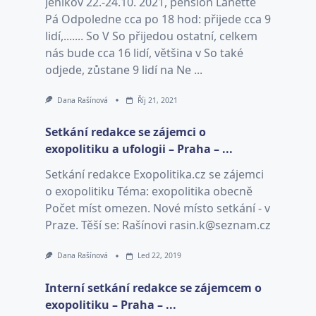
Jeníkov 22.-24.10. 2021, pension Lanette
Pá Odpoledne cca po 18 hod: přijede cca 9
lidí,....... So V So přijedou ostatní, celkem
nás bude cca 16 lidí, většina v So také
odjede, zůstane 9 lidí na Ne ...
Dana Rašínová
Říj 21, 2021
Setkání redakce se zájemci o
exopolitiku a ufologii – Praha – ...
Setkání redakce Exopolitika.cz se zájemci
o exopolitiku Téma: exopolitika obecně
Počet míst omezen. Nové místo setkání - v
Praze. Těší se: Rašínovi rasin.k@seznam.cz
Dana Rašínová
Led 22, 2019
Interní setkání redakce se zájemcem o
exopolitiku – Praha – ...