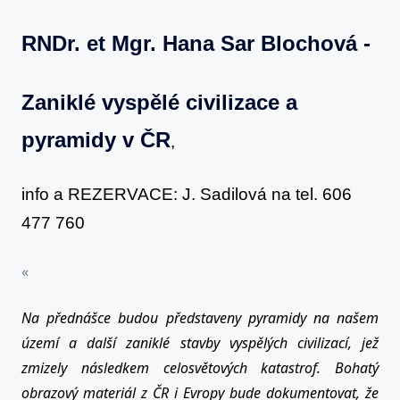
-
RNDr. et Mgr. Hana Sar Blochová -
RNDr.
et
Mgr.
Zaniklé vyspělé civilizace a
Hana
pyramidy v ČR
,
Sar
Blochová
-
info a REZERVACE: J. Sadilová na tel. 606
Hradec
477 760
Králové
-
«
25.
září
Na přednášce budou představeny pyramidy na našem
2016
území a další zaniklé stavby vyspělých civilizací, jež
zmizely následkem celosvětových katastrof. Bohatý
obrazový materiál z ČR i Evropy bude dokumentovat, že