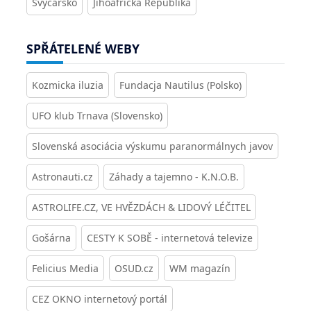
Švýcarsko
Jihoafrická Republika
SPŘÁTELENÉ WEBY
Kozmicka iluzia
Fundacja Nautilus (Polsko)
UFO klub Trnava (Slovensko)
Slovenská asociácia výskumu paranormálnych javov
Astronauti.cz
Záhady a tajemno - K.N.O.B.
ASTROLIFE.CZ, VE HVĚZDÁCH & LIDOVÝ LÉČITEL
Gošárna
CESTY K SOBĚ - internetová televize
Felicius Media
OSUD.cz
WM magazín
CEZ OKNO internetový portál