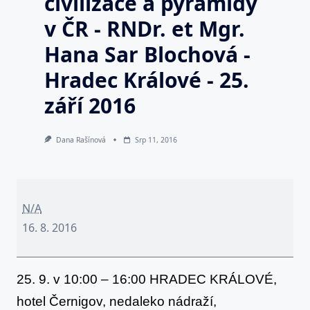
civilizace a pyramidy
v ČR - RNDr. et Mgr.
Hana Sar Blochová -
Hradec Králové - 25.
září 2016
Dana Rašínová
Srp 11, 2016
Zaniklé
vyspělé
N/A
civilizace
16. 8. 2016
a
pyramidy
25. 9. v 10:00 – 16:00 HRADEC KRÁLOVÉ,
v
hotel Černigov, nedaleko nádraží,
ČR