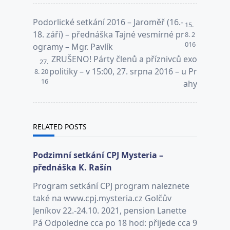
<span
Podorlické setkání 2016 – Jaroměř (16.-
15.
class="nav-
18. září) – přednáška Tajné vesmírné pr
8. 2
016
subtitle
ogramy – Mgr. Pavlík
screen-
ZRUŠENO! Párty členů a příznivců exo
27.
reader-
politiky – v 15:00, 27. srpna 2016 – u Pr
8. 20
16
text">Page</span>
ahy
RELATED POSTS
Podzimní setkání CPJ Mysteria –
přednáška K. Rašín
Program setkání CPJ program naleznete
také na www.cpj.mysteria.cz Golčův
Jeníkov 22.-24.10. 2021, pension Lanette
Pá Odpoledne cca po 18 hod: přijede cca 9