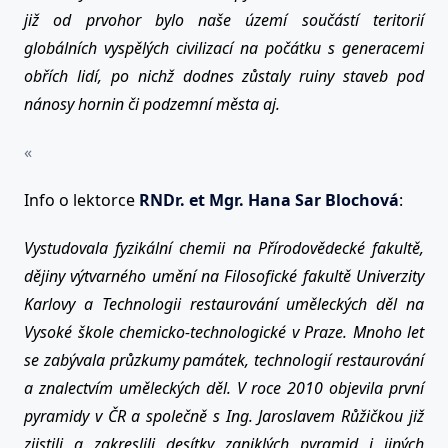
již od prvohor bylo naše území součástí teritorií
globálních vyspělých civilizací na počátku s generacemi
obřích lidí, po nichž dodnes zůstaly ruiny staveb pod
nánosy hornin či podzemní města aj.
«
Info o lektorce
RNDr. et Mgr. Hana Sar Blochová
:
Vystudovala fyzikální chemii na Přírodovědecké fakultě,
dějiny výtvarného umění na Filosofické fakultě Univerzity
Karlovy a Technologii restaurování uměleckých děl na
Vysoké škole chemicko-technologické v Praze. Mnoho let
se zabývala průzkumy památek, technologií restaurování
a znalectvím uměleckých děl. V roce 2010 objevila první
pyramidy v ČR a společně s Ing. Jaroslavem Růžičkou již
zjistili a zakreslili desítky zaniklých pyramid i jiných