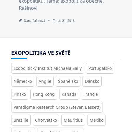
exopolitiku. Téma: exopolitika obecně.
Rašínovi
Dana Rašínová
Lis 21, 2018
EXOPOLITIKA VE SVĚTĚ
Exopolitický Institut Michaela Sally
Portugalsko
Německo
Anglie
Španělsko
Dánsko
Finsko
Hong Kong
Kanada
Francie
Paradigma Research Group (Steven Bassett)
Brazílie
Chorvatsko
Mauritius
Mexiko