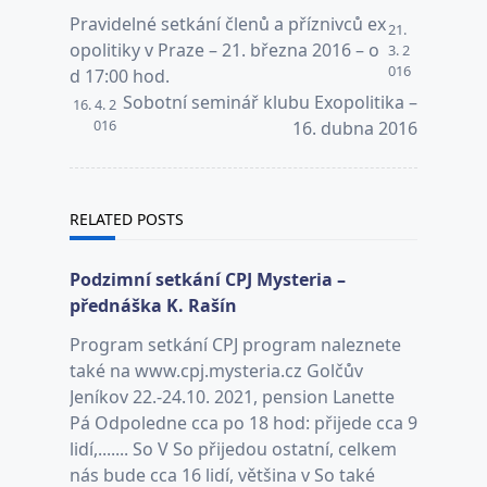
<span
Pravidelné setkání členů a příznivců ex
21.
class="nav-
opolitiky v Praze – 21. března 2016 – o
3. 2
016
subtitle
d 17:00 hod.
screen-
Sobotní seminář klubu Exopolitika –
16. 4. 2
reader-
016
16. dubna 2016
text">Page</span>
RELATED POSTS
Podzimní setkání CPJ Mysteria –
přednáška K. Rašín
Program setkání CPJ program naleznete
také na www.cpj.mysteria.cz Golčův
Jeníkov 22.-24.10. 2021, pension Lanette
Pá Odpoledne cca po 18 hod: přijede cca 9
lidí,....... So V So přijedou ostatní, celkem
nás bude cca 16 lidí, většina v So také