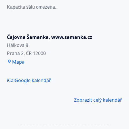
Kapacita sálu omezena.
Čajovna Šamanka, www.samanka.cz
Hálkova 8
Praha 2
,
ČR
12000
Čajovna
Mapa
Šamanka,
www.samanka.cz
iCal
Google kalendář
Zobrazit celý kalendář