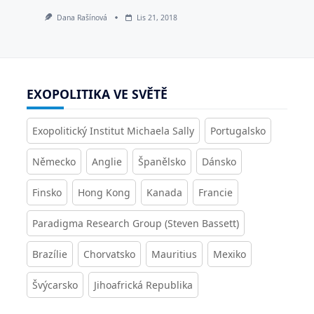
Dana Rašínová
Lis 21, 2018
EXOPOLITIKA VE SVĚTĚ
Exopolitický Institut Michaela Sally
Portugalsko
Německo
Anglie
Španělsko
Dánsko
Finsko
Hong Kong
Kanada
Francie
Paradigma Research Group (Steven Bassett)
Brazílie
Chorvatsko
Mauritius
Mexiko
Švýcarsko
Jihoafrická Republika