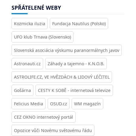
SPŘÁTELENÉ WEBY
Kozmicka iluzia
Fundacja Nautilus (Polsko)
UFO klub Trnava (Slovensko)
Slovenská asociácia výskumu paranormálnych javov
Astronauti.cz
Záhady a tajemno - K.N.O.B.
ASTROLIFE.CZ, VE HVĚZDÁCH & LIDOVÝ LÉČITEL
Gošárna
CESTY K SOBĚ - internetová televize
Felicius Media
OSUD.cz
WM magazín
CEZ OKNO internetový portál
Opozice vůči Novému světovému řádu