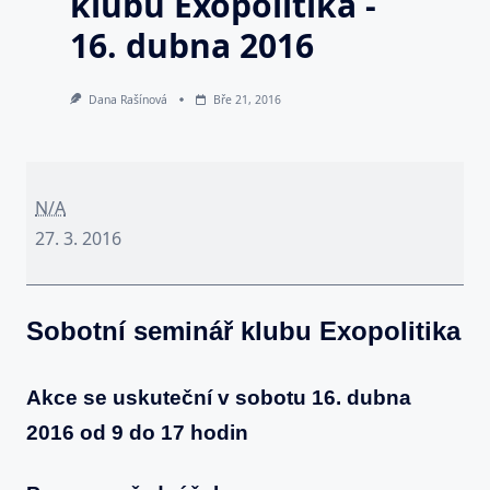
klubu Exopolitika -
16. dubna 2016
Dana Rašínová
Bře 21, 2016
Sobotní
seminář
N/A
klubu
27. 3. 2016
Exopolitika
-
Sobotní seminář klubu Exopolitika
16.
dubna
2016
Akce se uskuteční v sobotu 16. dubna
2016 od 9 do 17 hodin