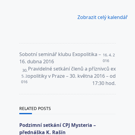
Zobrazit celý kalendář
<span
Sobotní seminář klubu Exopolitika –
16. 4. 2
class="nav-
016
16. dubna 2016
subtitle
Pravidelné setkání členů a příznivců ex
30.
screen-
opolitiky v Praze – 30. května 2016 – od
5. 2
016
reader-
17:30 hod.
text">Page</span>
RELATED POSTS
Podzimní setkání CPJ Mysteria –
přednáška K. Rašín