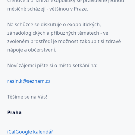
Členové a příznivci exopolitiky se pravidelně jednou
-
měsíčně scházejí - většinou v Praze.
25.
dubna
Na schůzce se diskutuje o exopolitických,
2016
záhadologických a příbuzných tématech - ve
-
zvoleném prostředí je možnost zakoupit si zdravé
od
nápoje a občerstvení.
17:30
hod.
Noví zájemci pište si o místo setkání na:
rasin.k@seznam.cz
Těšíme se na Vás!
Praha
iCal
Google kalendář