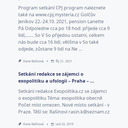
Program setkání CPJ program naleznete
také na www.cpj.mysteria.cz Golčův
Jeníkov 22.-24.10. 2021, pension Lanette
Pá Odpoledne cca po 18 hod: přijede cca 9
lidí,....... So V So přijedou ostatní, celkem
nás bude cca 16 lidí, většina v So také
odjede, zůstane 9 lidí na Ne ...
Dana Rašínová
Říj 21, 2021
Setkání redakce se zájemci o
exopolitiku a ufologii – Praha – ...
Setkání redakce Exopolitika.cz se zájemci
o exopolitiku Téma: exopolitika obecně
Počet míst omezen. Nové místo setkání - v
Praze. Těší se: Rašínovi rasin.k@seznam.cz
Dana Rašínová
Led 22, 2019