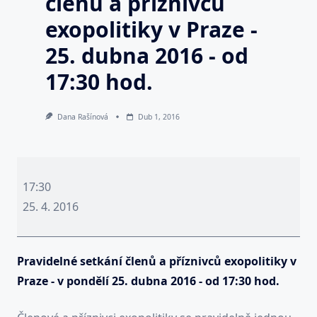
členů a příznivců
exopolitiky v Praze -
25. dubna 2016 - od
17:30 hod.
Dana Rašínová
Dub 1, 2016
Pravidelné
setkání
17:30
členů
25. 4. 2016
a
příznivců
Pravidelné setkání členů a příznivců exopolitiky v
exopolitiky
Praze - v pondělí 25. dubna 2016 - od 17:30 hod.
v
Praze