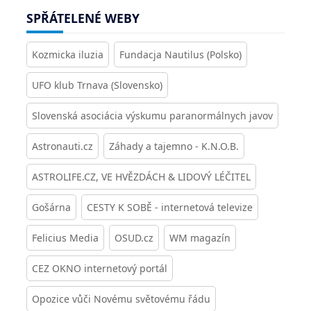
SPŘÁTELENÉ WEBY
Kozmicka iluzia
Fundacja Nautilus (Polsko)
UFO klub Trnava (Slovensko)
Slovenská asociácia výskumu paranormálnych javov
Astronauti.cz
Záhady a tajemno - K.N.O.B.
ASTROLIFE.CZ, VE HVĚZDÁCH & LIDOVÝ LÉČITEL
Gošárna
CESTY K SOBĚ - internetová televize
Felicius Media
OSUD.cz
WM magazín
CEZ OKNO internetový portál
Opozice vůči Novému světovému řádu