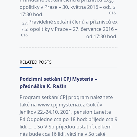
30.
class="nav-
opolitiky v Praze – 30. května 2016 – od
5. 2
016
subtitle
17:30 hod.
screen-
Pravidelné setkání členů a příznivců ex
27.
reader-
opolitiky v Praze – 27. července 2016 –
7. 2
016
text">Page</span>
od 17:30 hod.
RELATED POSTS
Podzimní setkání CPJ Mysteria –
přednáška K. Rašín
Program setkání CPJ program naleznete
také na www.cpj.mysteria.cz Golčův
Jeníkov 22.-24.10. 2021, pension Lanette
Pá Odpoledne cca po 18 hod: přijede cca 9
lidí,....... So V So přijedou ostatní, celkem
nás bude cca 16 lidí, většina v So také