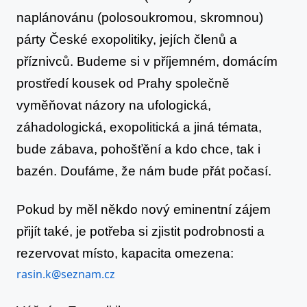
června
naplánovánu (polosoukromou, skromnou)
2016
u
párty České exopolitiky, jejích členů a
Prahy
příznivců. Budeme si v příjemném, domácím
prostředí kousek od Prahy společně
vyměňovat názory na ufologická,
záhadologická, exopolitická a jiná témata,
bude zábava, pohošťění a kdo chce, tak i
bazén. Doufáme, že nám bude přát počasí.
Pokud by měl někdo nový eminentní zájem
přijít také, je potřeba si zjistit podrobnosti a
rezervovat místo, kapacita omezena:
rasin.k@seznam.cz