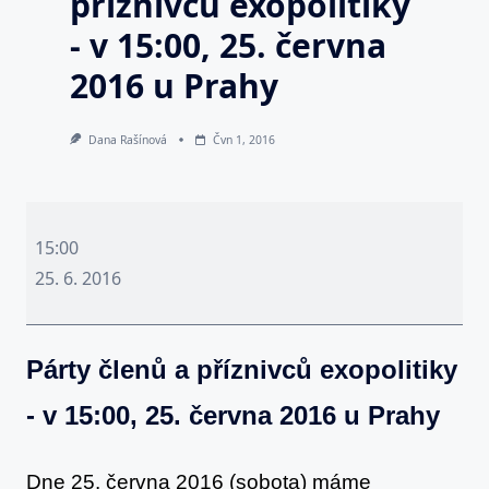
příznivců exopolitiky
- v 15:00, 25. června
2016 u Prahy
Dana Rašínová
Čvn 1, 2016
Párty
členů
15:00
a
25. 6. 2016
příznivců
exopolitiky
Párty členů a příznivců exopolitiky
-
v
- v 15:00, 25. června 2016 u Prahy
15:00,
25.
Dne 25. června 2016 (sobota) máme