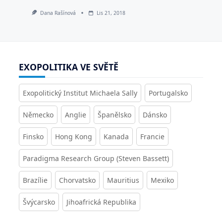
Dana Rašínová
Lis 21, 2018
EXOPOLITIKA VE SVĚTĚ
Exopolitický Institut Michaela Sally
Portugalsko
Německo
Anglie
Španělsko
Dánsko
Finsko
Hong Kong
Kanada
Francie
Paradigma Research Group (Steven Bassett)
Brazílie
Chorvatsko
Mauritius
Mexiko
Švýcarsko
Jihoafrická Republika