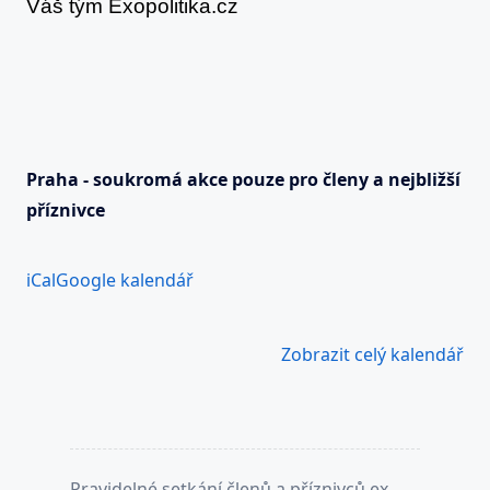
Váš tým Exopolitika.cz
Praha - soukromá akce pouze pro členy a nejbližší
příznivce
iCal
Google kalendář
Zobrazit celý kalendář
<span
Pravidelné setkání členů a příznivců ex