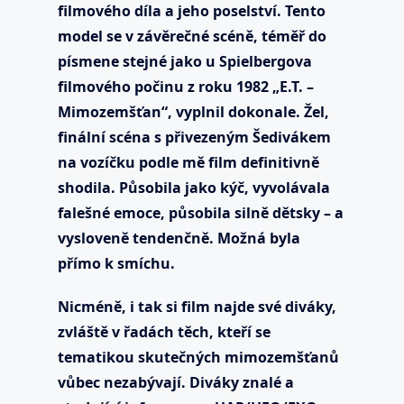
filmového díla a jeho poselství. Tento
model se v závěrečné scéně, téměř do
písmene stejné jako u Spielbergova
filmového počinu z roku 1982 „E.T. –
Mimozemšťan“, vyplnil dokonale. Žel,
finální scéna s přivezeným Šedivákem
na vozíčku podle mě film definitivně
shodila. Působila jako kýč, vyvolávala
falešné emoce, působila silně dětsky – a
vysloveně tendenčně. Možná byla
přímo k smíchu.
Nicméně, i tak si film najde své diváky,
zvláště v řadách těch, kteří se
tematikou skutečných mimozemšťanů
vůbec nezabývají. Diváky znalé a