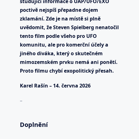
studující informace o UAP/UFO/EXO
poctivě nejspíš přepadne dojem
zklamání. Zde je na místě si plně
uvědomit, že Steven Spielberg nenatočil
tento film podle všeho pro UFO
komunitu, ale pro komerční účely a
jiného diváka, který o skutečném
mimozemském prvku nemá ani ponětí.
Proto filmu chybí exopolitický přesah.
Karel Rašín – 14. června 2026
–
Doplnění