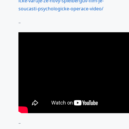
icke-varuje-ze-novy-spielberguv-film-je-
soucasti-psychologicke-operace-video/
–
–