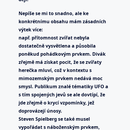
Nepíše se mi to snadno, ale ke
konkrétnímu obsahu mám zásadních
výtek více:
např. přítomnost zvířat nebyla
dostatečně vysvětlena a působila
poněkud pohádkovým prvkem. Divák
zřejmě má získat pocit, že se zvířaty
herečka mluví, což v kontextu s
mimozemským prvkem nedává moc
smysl. Publikum znalé tématiky UFO a
s tím spojených jevů se ale dovtípí, že
jde zřejmě o krycí vzpomínky, jež
doprovázejí únosy.
Steven Spielberg se také musel
vypořádat s náboženským prvkem,