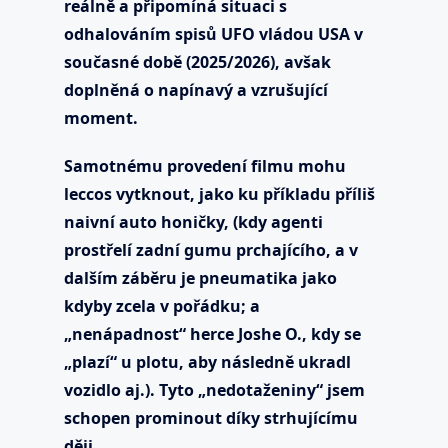
reálně a připomíná situaci s
odhalováním spisů UFO vládou USA v
současné době (2025/2026), avšak
doplněná o napínavý a vzrušující
moment.
Samotnému provedení filmu mohu
leccos vytknout, jako ku příkladu příliš
naivní auto honičky, (kdy agenti
prostřelí zadní gumu prchajícího, a v
dalším záběru je pneumatika jako
kdyby zcela v pořádku; a
„nenápadnost“ herce Joshe O., kdy se
„plazí“ u plotu, aby následně ukradl
vozidlo aj.). Tyto „nedotaženiny“ jsem
schopen prominout díky strhujícímu
ději.