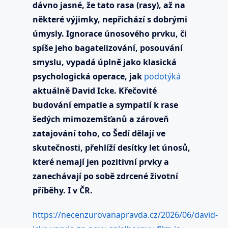
dávno jasné, že tato rasa (rasy), až na
některé výjimky, nepřichází s dobrými
úmysly. Ignorace únosového prvku, či
spíše jeho bagatelizování, posouvání
smyslu, vypadá úplně jako klasická
psychologická operace, jak
podotýká
aktuálně David Icke. Křečovité
budování empatie a sympatií k rase
šedých mimozemšťanů a zároveň
zatajování toho, co Šedí dělají ve
skutečnosti, přehlíží desítky let únosů,
které nemají jen pozitivní prvky a
zanechávají po sobě zdrcené životní
příběhy. I v ČR.
https://necenzurovanapravda.cz/2026/06/david-