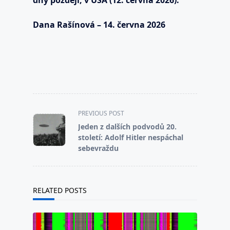
Dana Rašínová – 14. června 2026
<span
PREVIOUS POST
class="nav-
Jeden z dalších podvodů 20.
subtitle
století: Adolf Hitler nespáchal
screen-
sebevraždu
reader-
text">Page</span>
RELATED POSTS