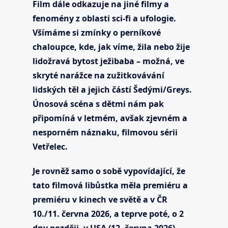
Film dále odkazuje na jiné filmy a
fenomény z oblasti sci-fi a ufologie.
Všímáme si zmínky o perníkové
chaloupce, kde, jak víme, žila nebo žije
lidožravá bytost ježibaba – možná, ve
skryté narážce na zužitkovávání
lidských těl a jejich částí Šedými/Greys.
Únosová scéna s dětmi nám pak
připomíná v letmém, avšak zjevném a
nesporném náznaku, filmovou sérii
Vetřelec.
Je rovněž samo o sobě vypovídající, že
tato filmová libůstka měla premiéru a
premiéru v kinech ve světě a v ČR
10./11. června 2026, a teprve poté, o 2
dny později, v USA (12. června 2026).