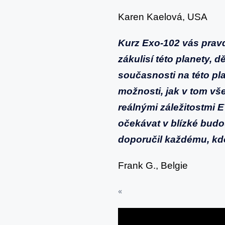
Karen Kaelová, USA
Kurz Exo-102 vás prav
zákulisí této planety, d
současnosti na této pla
možnosti, jak v tom vš
reálnými záležitostmi ET
očekávat v blízké budou
doporučil každému, kdo 
Frank G., Belgie
«