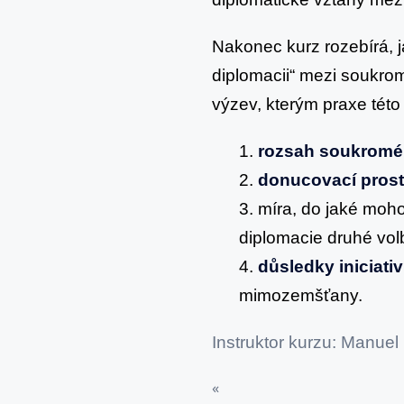
Nakonec kurz rozebírá, 
diplomacii“ mezi soukro
výzev, kterým praxe této 
1.
rozsah soukromé
2.
donucovací prost
3. míra, do jaké mo
diplomacie druhé vol
4.
důsledky iniciati
mimozemšťany.
Instruktor kurzu: Manuel
«