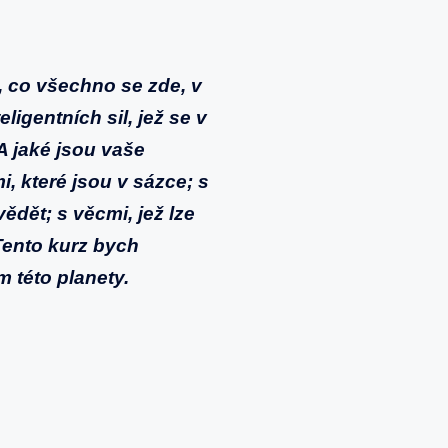
 co všechno se zde, v
ligentních sil, jež se v
 A jaké jsou vaše
, které jsou v sázce; s
vědět; s věcmi, jež lze
 Tento kurz bych
m této planety.