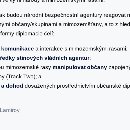
jak budou národní bezpečnostní agentury reagovat 
mými občany/skupinami a mimozemšťany, a to z hledi
formy diplomacie čelí:
 komunikace
a interakce s mimozemskými rasami;
ředky stínových vládních agentur
;
hou mimozemské rasy
manipulovat občany
zapojený
by (Track Two); a
v a dohod
dosažených prostřednictvím občanské dip
 Lamiroy