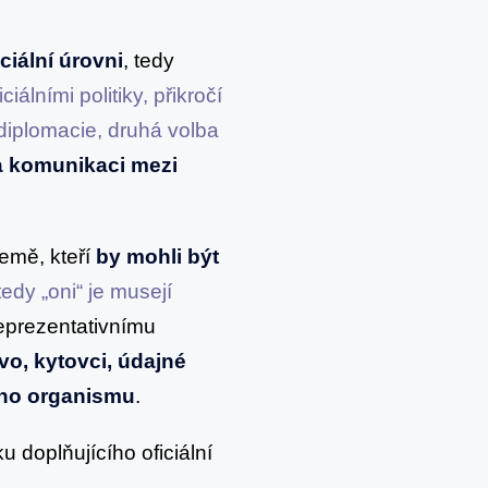
ciální úrovni
, tedy
iálními politiky, přikročí
diplomacie, druhá volba
 a komunikaci mezi
Země, kteří
by mohli být
edy „oni“ je musejí
eprezentativnímu
vo, kytovci, údajné
vého organismu
.
doplňujícího oficiální