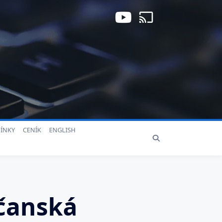
ÍNKY
CENÍK
ENGLISH
bčanská