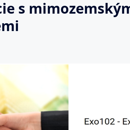
cie s mimozemský
emi