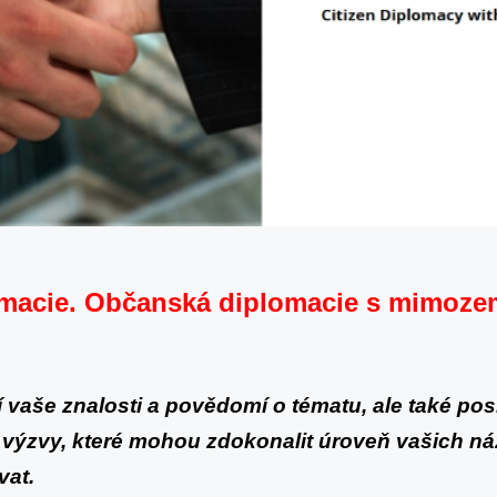
omacie. Občanská diplomacie s mimoz
í vaše znalosti a povědomí o tématu, ale také pos
výzvy, které mohou zdokonalit úroveň vašich ná
vat.