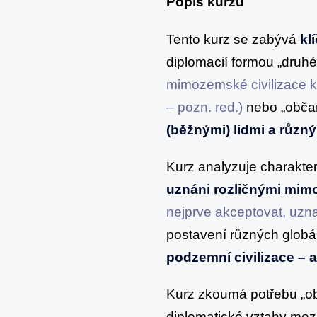
Popis kurzu
Tento kurz se zabývá
kl
diplomacií formou „druh
mimozemské civilizace k
– pozn. red.)
nebo „občan
(běžnými) lidmi a růz
Kurz analyzuje charakter
uznáni rozličnými mi
nejprve akceptovat, uzna
postavení různých globál
podzemní civilizace – 
Kurz zkoumá potřebu „ob
diplomatické vztahy me