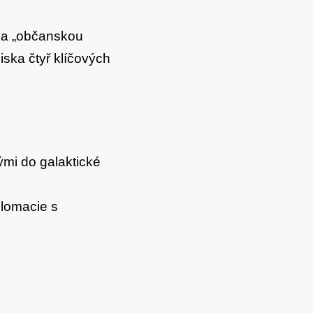
na „občanskou
ska čtyř klíčových
mi do galaktické
lomacie s