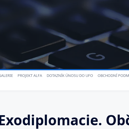
ALERIE
PROJEKT ALFA
DOTAZNÍK ÚNOSU DO UFO
OBCHODNÍ PODM
 Exodiplomacie. O