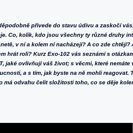
děpodobně přivede do stavu údivu a zaskočí vás,
ěje. Co, kolik, kdo jsou všechny ty různé druhy inte
netě, v ní a kolem ní nacházejí? A co zde chtějí?
em hrát roli? Kurz Exo-102 vás seznámí s otázkami
, jaké ovlivňují váš život; s věcmi, které nemáte 
cnosti, a s tím, jak byste na ně mohli reagovat.
má odvahu čelit složitosti toho, co se děje kole