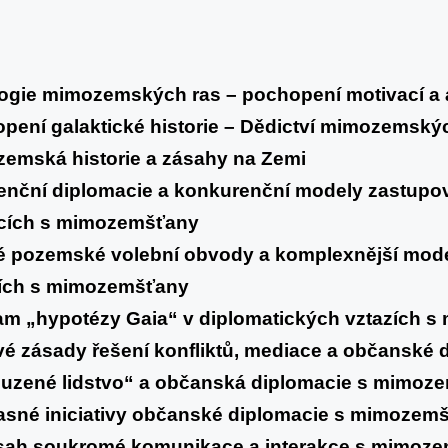
ogie mimozemských ras – pochopení motivací a a
pení galaktické historie – Dědictví mimozemských
zemská historie a zásahy na Zemi
enční diplomacie a konkurenční modely zastupo
kcích s mimozemšťany
é pozemské volební obvody a komplexnější mod
zích s mimozemšťany
am „hypotézy Gaia“ v diplomatických vztazích 
ové zásady řešení konfliktů, mediace a občanské 
buzené lidstvo“ a občanská diplomacie s mimoz
asné iniciativy občanské diplomacie s mimozem
zsah soukromé komunikace a interakce s mimoze