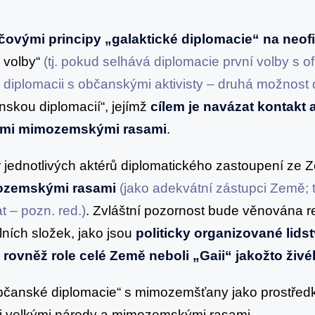
íčovými principy „galaktické diplomacie“ na neofi
é volby“
(tj. pokud selhává diplomacie první volby s ofic
 diplomacii s občanskými aktivisty – druhá možnost 
skou diplomacií“, jejímž
cílem je navázat kontakt
nými mimozemskými rasami
.
 jednotlivých aktérů diplomatického zastoupení ze 
mozemskými rasami
(jako adekvátní zástupci Země; t
t – pozn. red.)
. Zvláštní pozornost bude věnována r
ních složek, jako jsou
politicky organizované lidst
a rovněž role celé Země neboli „Gaii“ jakožto ži
čanské diplomacie“ s mimozemšťany jako prostředku 
zi velkými národy a mimozemskými rasami.