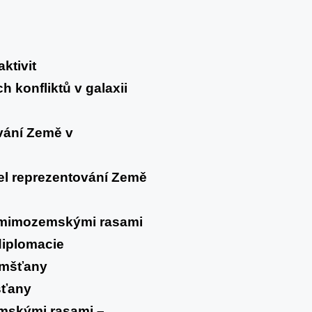
ktivit
 konfliktů v galaxii
vání Země v
el reprezentování Země
s mimozemskými rasami
diplomacie
emšťany
šťany
mskými rasami –