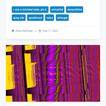
– usa a michael salla, ph.d.
aktuálně
exopolitika
spisy ufo
společnost
tabu
ufologie
Dana Rašínová
Dub 11, 2022