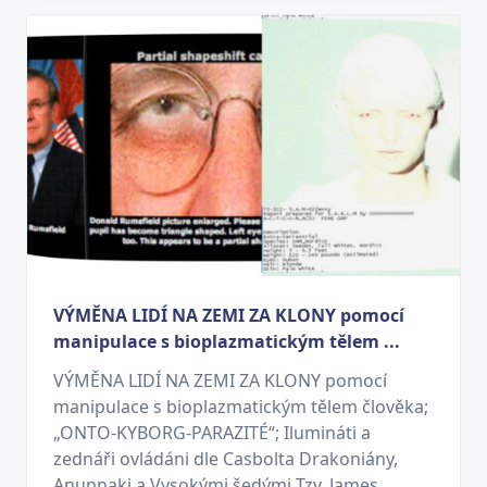
VÝMĚNA LIDÍ NA ZEMI ZA KLONY pomocí
manipulace s bioplazmatickým tělem ...
VÝMĚNA LIDÍ NA ZEMI ZA KLONY pomocí
manipulace s bioplazmatickým tělem člověka;
„ONTO-KYBORG-PARAZITÉ“; Ilumináti a
zednáři ovládáni dle Casbolta Drakoniány,
Anunnaki a Vysokými šedými Tzv. James