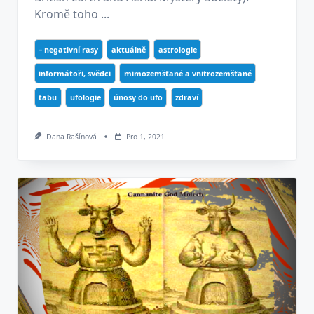
Kromě toho ...
– negativní rasy
aktuálně
astrologie
informátoři, svědci
mimozemšťané a vnitrozemšťané
tabu
ufologie
únosy do ufo
zdraví
Dana Rašínová
Pro 1, 2021