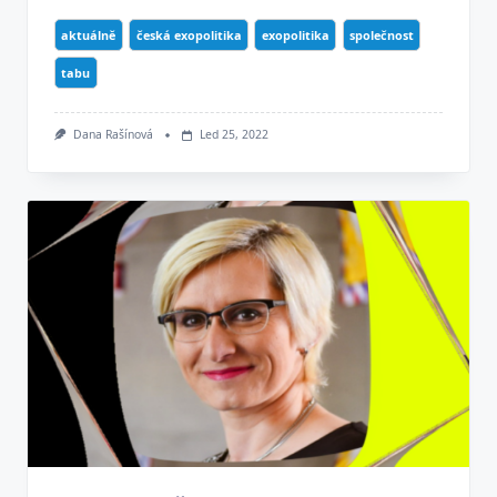
aktuálně
česká exopolitika
exopolitika
společnost
tabu
Dana Rašínová
Led 25, 2022