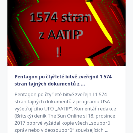
Pentagon po čtyřleté bitvě zveřejnil 1 574
stran tajných dokumentů z ...
Pentagon po čtyřleté bitvě zveřejnil 1 574
stran tajných dokumentů z programu USA
vyšetřujícího UFO „AATIP“. Komentář redakce
(Britský) deník The Sun Online si 18. prosince
2017 poprvé vyžádal kopie všech „souborů,
zpráv nebo videosouborů“ souvisejících ...