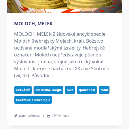
MOLOCH, MELEK
MOLOCH, MELEK Z židovské encyklopedie
Moloch (hebrejsky Molech, král). Božstvo
uctívané modlářskými Izraelity. Hebrejské
označení Molech nepředstavuje původní
výslovnost jména, stejně jako řecký vokál
Moloch, který se nachází v LXX a ve Skutcích
(vii, 43). Původní ...
aktuálně
esoterika, magie
nwo
společnost
tabu
zakázaná archeologie
Dana Rašínová
Zář 29, 2021