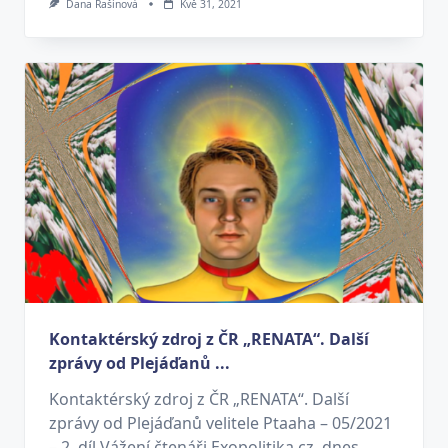
Dana Rašínová
Kvě 31, 2021
Kontaktérský zdroj z ČR „RENATA“. Další
zprávy od Plejáďanů ...
Kontaktérský zdroj z ČR „RENATA“. Další
zprávy od Plejáďanů velitele Ptaaha – 05/2021
– 2. díl Vážení čtenáři Exopolitika.cz, dnes