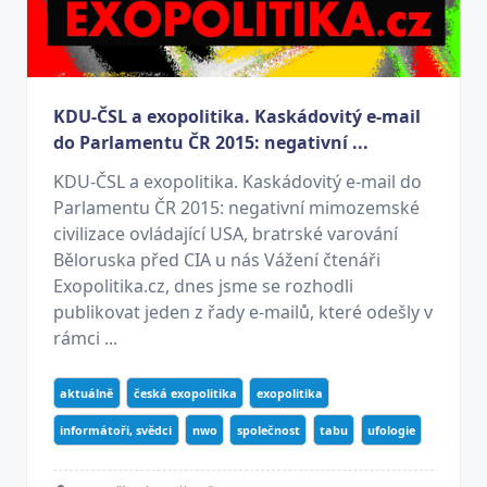
KDU-ČSL a exopolitika. Kaskádovitý e-mail
do Parlamentu ČR 2015: negativní ...
KDU-ČSL a exopolitika. Kaskádovitý e-mail do
Parlamentu ČR 2015: negativní mimozemské
civilizace ovládající USA, bratrské varování
Běloruska před CIA u nás Vážení čtenáři
Exopolitika.cz, dnes jsme se rozhodli
publikovat jeden z řady e-mailů, které odešly v
rámci ...
aktuálně
česká exopolitika
exopolitika
informátoři, svědci
nwo
společnost
tabu
ufologie