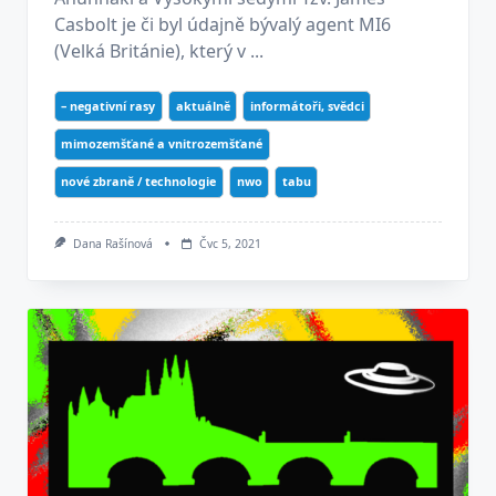
Casbolt je či byl údajně bývalý agent MI6
(Velká Británie), který v ...
– negativní rasy
aktuálně
informátoři, svědci
mimozemšťané a vnitrozemšťané
nové zbraně / technologie
nwo
tabu
Dana Rašínová
Čvc 5, 2021