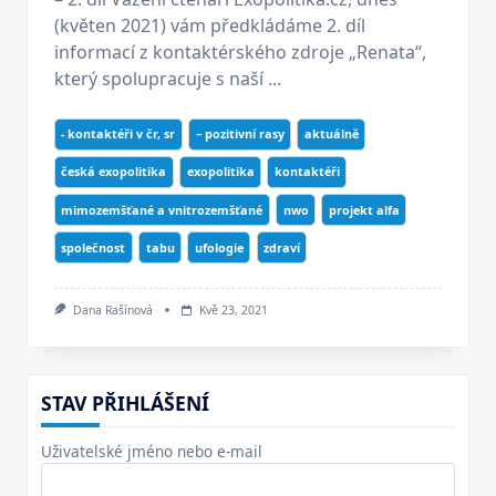
(květen 2021) vám předkládáme 2. díl
informací z kontaktérského zdroje „Renata“,
který spolupracuje s naší ...
- kontaktéři v čr, sr
– pozitivní rasy
aktuálně
česká exopolitika
exopolitika
kontaktéři
mimozemšťané a vnitrozemšťané
nwo
projekt alfa
společnost
tabu
ufologie
zdraví
Dana Rašínová
Kvě 23, 2021
STAV PŘIHLÁŠENÍ
Uživatelské jméno nebo e-mail