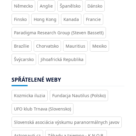
Německo
Anglie
Španělsko
Dánsko
Finsko
Hong Kong
Kanada
Francie
Paradigma Research Group (Steven Bassett)
Brazílie
Chorvatsko
Mauritius
Mexiko
Švýcarsko
Jihoafrická Republika
SPŘÁTELENÉ WEBY
Kozmicka iluzia
Fundacja Nautilus (Polsko)
UFO klub Trnava (Slovensko)
Slovenská asociácia výskumu paranormálnych javov
Astronauti.cz
Záhady a tajemno - K.N.O.B.