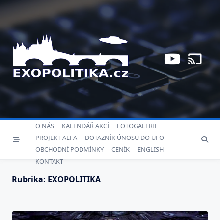
Skip
to
content
O NÁS
KALENDÁŘ AKCÍ
FOTOGALERIE
PROJEKT ALFA
DOTAZNÍK ÚNOSU DO UFO
OBCHODNÍ PODMÍNKY
CENÍK
ENGLISH
KONTAKT
Rubrika:
EXOPOLITIKA