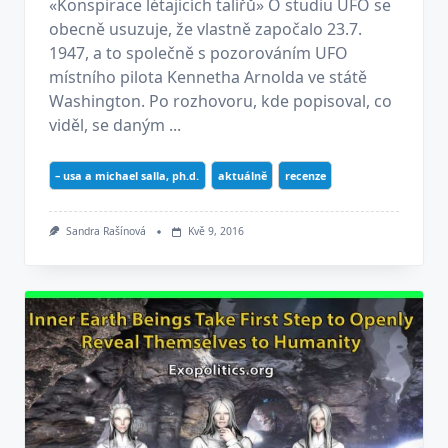
«Konspirace létajících talířů» O studiu UFO se
obecně usuzuje, že vlastně započalo 23.7.
1947, a to společně s pozorováním UFO
místního pilota Kennetha Arnolda ve státě
Washington. Po rozhovoru, kde popisoval, co
viděl, se daným ...
– usa a michael salla, ph.d.
aktuálně
recenze
Sandra Rašínová
Kvě 9, 2016