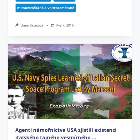
mimozemšťané a vnitrozemšťané
Dana Rašínová
Kvě 7, 2016
Agenti námořnictva USA zjistili existenci
italského tajného vesmírného ...