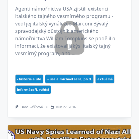
Agenti námořnictva USA zjistili existenci
italského tajného vesmírného programu -
vedl jej italský vynálezce Marconi Bývalý
zpravodajský důstojník amerického
námořnictva William Tompkins se podělil o
informaci, že existoval jakýsi italský tajný
vesmírný program, a to ...
- historie a ufo
– usa a michael salla, ph.d.
aktuálně
informátoři, svědci
Dana Rašínová
Dub 27, 2016