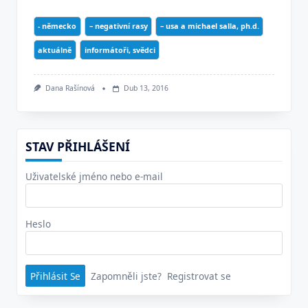
- německo
– negativní rasy
– usa a michael salla, ph.d.
aktuálně
informátoři, svědci
Dana Rašínová
Dub 13, 2016
STAV PŘIHLÁŠENÍ
Uživatelské jméno nebo e-mail
Heslo
Zapomněli jste?
Registrovat se