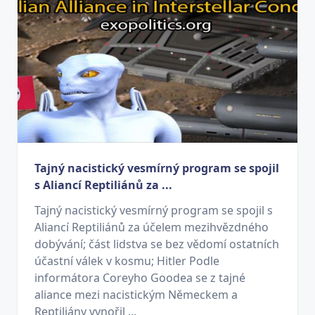
Tajný nacistický vesmírný program se spojil
s Aliancí Reptiliánů za ...
Tajný nacistický vesmírný program se spojil s
Aliancí Reptiliánů za účelem mezihvězdného
dobývání; část lidstva se bez vědomí ostatních
účastní válek v kosmu; Hitler Podle
informátora Coreyho Goodea se z tajné
aliance mezi nacistickým Německem a
Reptiliány vynořil ...