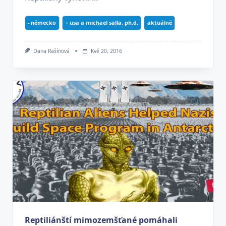
- německo
– usa a michael salla, ph.d.
aktuálně
Dana Rašínová
Kvě 20, 2016
Reptiliánští mimozemšťané pomáhali