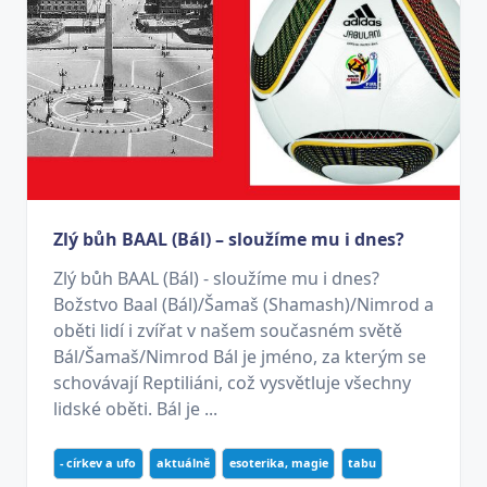
Zlý bůh BAAL (Bál) – sloužíme mu i dnes?
Zlý bůh BAAL (Bál) - sloužíme mu i dnes?
Božstvo Baal (Bál)/Šamaš (Shamash)/Nimrod a
oběti lidí i zvířat v našem současném světě
Bál/Šamaš/Nimrod Bál je jméno, za kterým se
schovávají Reptiliáni, což vysvětluje všechny
lidské oběti. Bál je ...
- církev a ufo
aktuálně
esoterika, magie
tabu