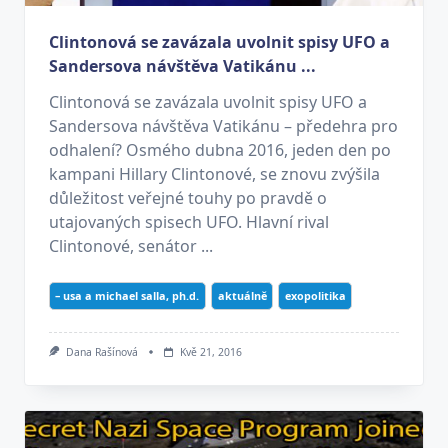
Clintonová se zavázala uvolnit spisy UFO a
Sandersova návštěva Vatikánu ...
Clintonová se zavázala uvolnit spisy UFO a
Sandersova návštěva Vatikánu – předehra pro
odhalení? Osmého dubna 2016, jeden den po
kampani Hillary Clintonové, se znovu zvýšila
důležitost veřejné touhy po pravdě o
utajovaných spisech UFO. Hlavní rival
Clintonové, senátor ...
– usa a michael salla, ph.d.
aktuálně
exopolitika
Dana Rašínová
Kvě 21, 2016