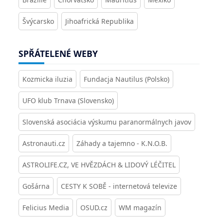
Švýcarsko
Jihoafrická Republika
SPŘÁTELENÉ WEBY
Kozmicka iluzia
Fundacja Nautilus (Polsko)
UFO klub Trnava (Slovensko)
Slovenská asociácia výskumu paranormálnych javov
Astronauti.cz
Záhady a tajemno - K.N.O.B.
ASTROLIFE.CZ, VE HVĚZDÁCH & LIDOVÝ LÉČITEL
Gošárna
CESTY K SOBĚ - internetová televize
Felicius Media
OSUD.cz
WM magazín