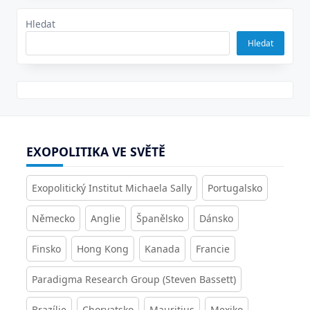
Hledat
Hledat
EXOPOLITIKA VE SVĚTĚ
Exopolitický Institut Michaela Sally
Portugalsko
Německo
Anglie
Španělsko
Dánsko
Finsko
Hong Kong
Kanada
Francie
Paradigma Research Group (Steven Bassett)
Brazílie
Chorvatsko
Mauritius
Mexiko