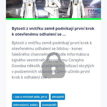
Bytosti z vnitřku země podnikají první krok
k otevřenému odhalení se ...
Bytosti z vnitřku země podnikají první krok k
otevřenému odhalení se lidstvu - konec
falešného channelingu? Podle informátora
tajného vesmírného programu Coreyho
Goodea několik pradávných civilizací skrytých
v podzemních oblastech Země učinilo první
krok k odhalení své ...
– usa a michael salla, ph.d.
aktuálně
informátoři, svědci
kontaktéři