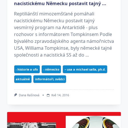
nacistickému Německu postavit tajný ...
Reptiliánští mimozemšťané pomáhali
nacistickému Německu postavit tajný
vesmírný program na Antarktidě - plus
rozhovor s informátorem Tompkinsem Podle
bývalého zpravodajského agenta námořnictva
USA, Williama Tompkinse, byly německé tajné
společnosti a nacistická SS až do ...
- historie a ufo
- německo
– usa a michael salla, ph.d.
aktuálně
informátoři, svědci
Dana Rašínová
Kvě 14, 2016