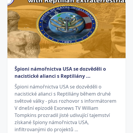
Špioni námořnictva USA se dozvěděli o
nacistické alianci s Reptiliány ...
Špioni námořnictva USA se dozvěděli o
nacistické alianci s Reptiliány během druhé
světové války - plus rozhovor s informátorem
V dnešní epizodě Exonews TV William
Tompkins prozradil jisté udivující tajemství
získané špiony námořnictva USA,
infiltrovanými do projektů ...