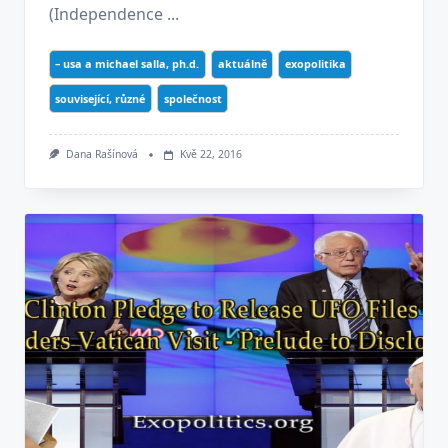
(Independence ...
– usa a michael salla, ph.d.
aktuálně
exopolitika
související, různé
společnost
Dana Rašínová
Kvě 22, 2016