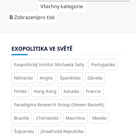
Všechny kategorie
Zobrazení
pro tisk
EXOPOLITIKA VE SVĚTĚ
Exopolitický Institut Michaela Sally
Portugalsko
Německo
Anglie
Španělsko
Dánsko
Finsko
Hong Kong
Kanada
Francie
Paradigma Research Group (Steven Bassett)
Brazílie
Chorvatsko
Mauritius
Mexiko
Švýcarsko
Jihoafrická Republika