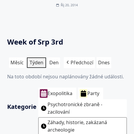
Říj 20, 2014
Week of Srp 3rd
Měsíc
Týden
Den
Předchozí
Dnes
Na toto období nejsou naplánovány žádné události.
Exopolitika
Party
Psychotronické zbraně -
Kategorie
zacilování
Záhady, historie, zakázaná
archeologie