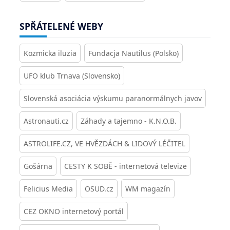
SPŘÁTELENÉ WEBY
Kozmicka iluzia
Fundacja Nautilus (Polsko)
UFO klub Trnava (Slovensko)
Slovenská asociácia výskumu paranormálnych javov
Astronauti.cz
Záhady a tajemno - K.N.O.B.
ASTROLIFE.CZ, VE HVĚZDÁCH & LIDOVÝ LÉČITEL
Gošárna
CESTY K SOBĚ - internetová televize
Felicius Media
OSUD.cz
WM magazín
CEZ OKNO internetový portál