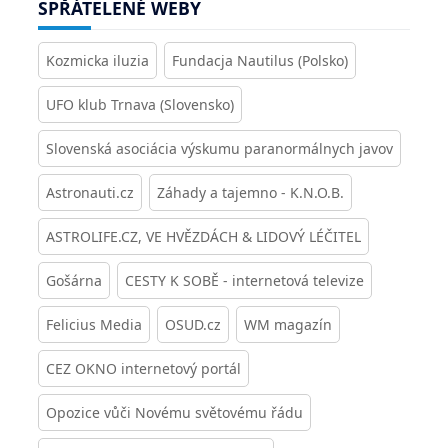
SPŘÁTELENÉ WEBY
Kozmicka iluzia
Fundacja Nautilus (Polsko)
UFO klub Trnava (Slovensko)
Slovenská asociácia výskumu paranormálnych javov
Astronauti.cz
Záhady a tajemno - K.N.O.B.
ASTROLIFE.CZ, VE HVĚZDÁCH & LIDOVÝ LÉČITEL
Gošárna
CESTY K SOBĚ - internetová televize
Felicius Media
OSUD.cz
WM magazín
CEZ OKNO internetový portál
Opozice vůči Novému světovému řádu