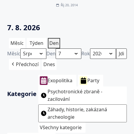
Říj 20, 2014
7. 8. 2026
Měsíc
Týden
Den
Měsíc
Den
Rok
Předchozí
Dnes
Exopolitika
Party
Psychotronické zbraně -
Kategorie
zacilování
Záhady, historie, zakázaná
archeologie
Všechny kategorie