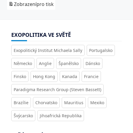
Zobrazení
pro tisk
EXOPOLITIKA VE SVĚTĚ
Exopolitický Institut Michaela Sally
Portugalsko
Německo
Anglie
Španělsko
Dánsko
Finsko
Hong Kong
Kanada
Francie
Paradigma Research Group (Steven Bassett)
Brazílie
Chorvatsko
Mauritius
Mexiko
Švýcarsko
Jihoafrická Republika