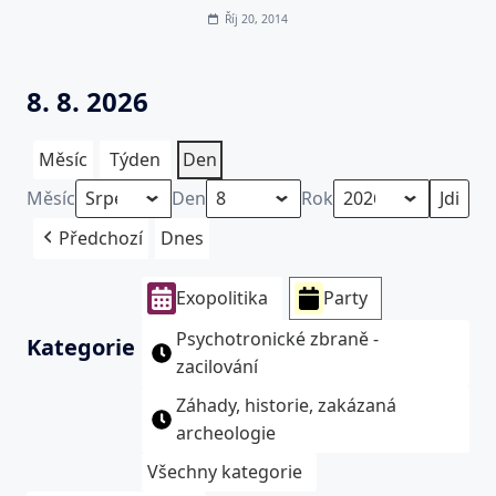
Říj 20, 2014
8. 8. 2026
Měsíc
Týden
Den
Měsíc
Den
Rok
Předchozí
Dnes
Exopolitika
Party
Psychotronické zbraně -
Kategorie
zacilování
Záhady, historie, zakázaná
archeologie
Všechny kategorie