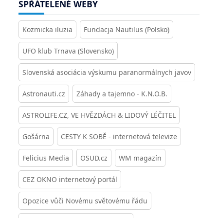
SPŘÁTELENÉ WEBY
Kozmicka iluzia
Fundacja Nautilus (Polsko)
UFO klub Trnava (Slovensko)
Slovenská asociácia výskumu paranormálnych javov
Astronauti.cz
Záhady a tajemno - K.N.O.B.
ASTROLIFE.CZ, VE HVĚZDÁCH & LIDOVÝ LÉČITEL
Gošárna
CESTY K SOBĚ - internetová televize
Felicius Media
OSUD.cz
WM magazín
CEZ OKNO internetový portál
Opozice vůči Novému světovému řádu