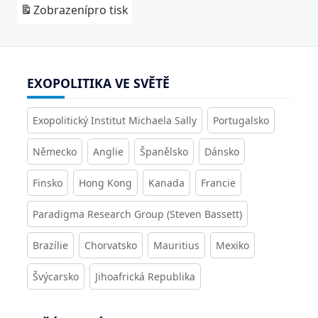
Zobrazení
pro tisk
EXOPOLITIKA VE SVĚTĚ
Exopolitický Institut Michaela Sally
Portugalsko
Německo
Anglie
Španělsko
Dánsko
Finsko
Hong Kong
Kanada
Francie
Paradigma Research Group (Steven Bassett)
Brazílie
Chorvatsko
Mauritius
Mexiko
Švýcarsko
Jihoafrická Republika