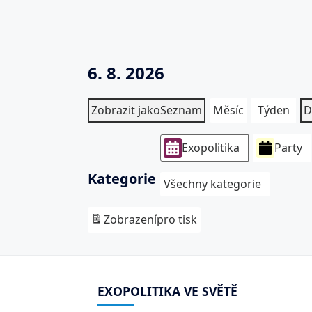
6. 8. 2026
Zobrazit jako
Seznam
Měsíc
Týden
D
Exopolitika
Party
Kategorie
Všechny kategorie
Zobrazení
pro tisk
EXOPOLITIKA VE SVĚTĚ