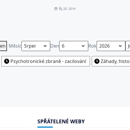
Říj 20, 2014
en
Měsíc
Den
Rok
Psychotronické zbraně - zacilování
Záhady, histo
SPŘÁTELENÉ WEBY