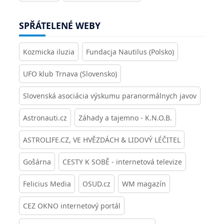
SPŘÁTELENÉ WEBY
Kozmicka iluzia
Fundacja Nautilus (Polsko)
UFO klub Trnava (Slovensko)
Slovenská asociácia výskumu paranormálnych javov
Astronauti.cz
Záhady a tajemno - K.N.O.B.
ASTROLIFE.CZ, VE HVĚZDÁCH & LIDOVÝ LÉČITEL
Gošárna
CESTY K SOBĚ - internetová televize
Felicius Media
OSUD.cz
WM magazín
CEZ OKNO internetový portál