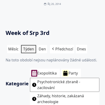
Říj 20, 2014
Week of Srp 3rd
Měsíc
Týden
Den
Předchozí
Dnes
Na toto období nejsou naplánovány žádné události.
Exopolitika
Party
Psychotronické zbraně -
Kategorie
zacilování
Záhady, historie, zakázaná
archeologie