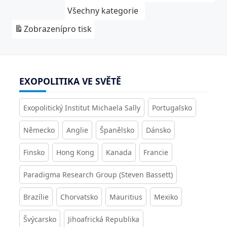
Všechny kategorie
Zobrazení
pro tisk
EXOPOLITIKA VE SVĚTĚ
Exopolitický Institut Michaela Sally
Portugalsko
Německo
Anglie
Španělsko
Dánsko
Finsko
Hong Kong
Kanada
Francie
Paradigma Research Group (Steven Bassett)
Brazílie
Chorvatsko
Mauritius
Mexiko
Švýcarsko
Jihoafrická Republika