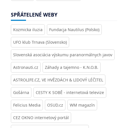
SPŘÁTELENÉ WEBY
Kozmicka iluzia
Fundacja Nautilus (Polsko)
UFO klub Trnava (Slovensko)
Slovenská asociácia výskumu paranormálnych javov
Astronauti.cz
Záhady a tajemno - K.N.O.B.
ASTROLIFE.CZ, VE HVĚZDÁCH & LIDOVÝ LÉČITEL
Gošárna
CESTY K SOBĚ - internetová televize
Felicius Media
OSUD.cz
WM magazín
CEZ OKNO internetový portál