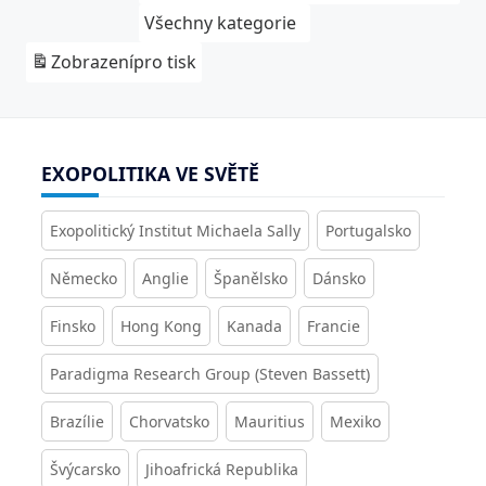
Všechny kategorie
Zobrazení
pro tisk
EXOPOLITIKA VE SVĚTĚ
Exopolitický Institut Michaela Sally
Portugalsko
Německo
Anglie
Španělsko
Dánsko
Finsko
Hong Kong
Kanada
Francie
Paradigma Research Group (Steven Bassett)
Brazílie
Chorvatsko
Mauritius
Mexiko
Švýcarsko
Jihoafrická Republika