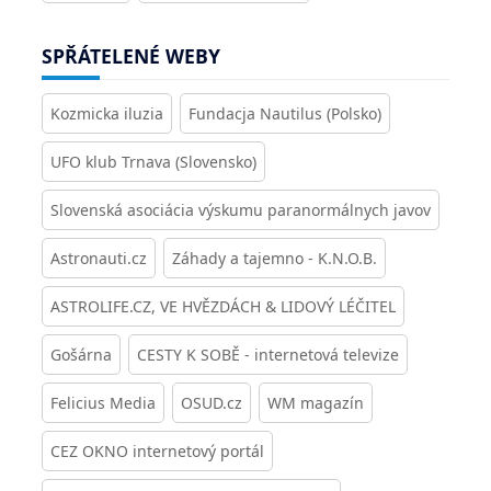
SPŘÁTELENÉ WEBY
Kozmicka iluzia
Fundacja Nautilus (Polsko)
UFO klub Trnava (Slovensko)
Slovenská asociácia výskumu paranormálnych javov
Astronauti.cz
Záhady a tajemno - K.N.O.B.
ASTROLIFE.CZ, VE HVĚZDÁCH & LIDOVÝ LÉČITEL
Gošárna
CESTY K SOBĚ - internetová televize
Felicius Media
OSUD.cz
WM magazín
CEZ OKNO internetový portál