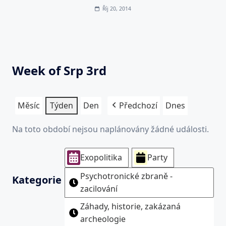
Říj 20, 2014
Week of Srp 3rd
Měsíc
Týden
Den
Předchozí
Dnes
Na toto období nejsou naplánovány žádné události.
Exopolitika
Party
Psychotronické zbraně -
Kategorie
zacilování
Záhady, historie, zakázaná
archeologie