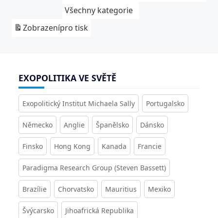
Všechny kategorie
Zobrazení
pro tisk
EXOPOLITIKA VE SVĚTĚ
Exopolitický Institut Michaela Sally
Portugalsko
Německo
Anglie
Španělsko
Dánsko
Finsko
Hong Kong
Kanada
Francie
Paradigma Research Group (Steven Bassett)
Brazílie
Chorvatsko
Mauritius
Mexiko
Švýcarsko
Jihoafrická Republika