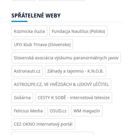
SPŘÁTELENÉ WEBY
Kozmicka iluzia
Fundacja Nautilus (Polsko)
UFO klub Trnava (Slovensko)
Slovenská asociácia výskumu paranormálnych javov
Astronauti.cz
Záhady a tajemno - K.N.O.B.
ASTROLIFE.CZ, VE HVĚZDÁCH & LIDOVÝ LÉČITEL
Gošárna
CESTY K SOBĚ - internetová televize
Felicius Media
OSUD.cz
WM magazín
CEZ OKNO internetový portál