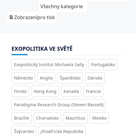
Všechny kategorie
Zobrazení
pro tisk
EXOPOLITIKA VE SVĚTĚ
Exopolitický Institut Michaela Sally
Portugalsko
Německo
Anglie
Španělsko
Dánsko
Finsko
Hong Kong
Kanada
Francie
Paradigma Research Group (Steven Bassett)
Brazílie
Chorvatsko
Mauritius
Mexiko
Švýcarsko
Jihoafrická Republika