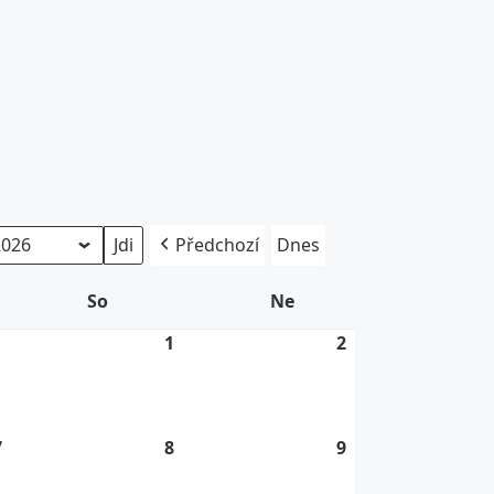
Předchozí
Dnes
So
Sobota
Ne
Neděle
1
31.
1
1.
2
2.
7.
8.
8.
2026
2026
2026
7
7.
8
8.
9
9.
8.
8.
8.