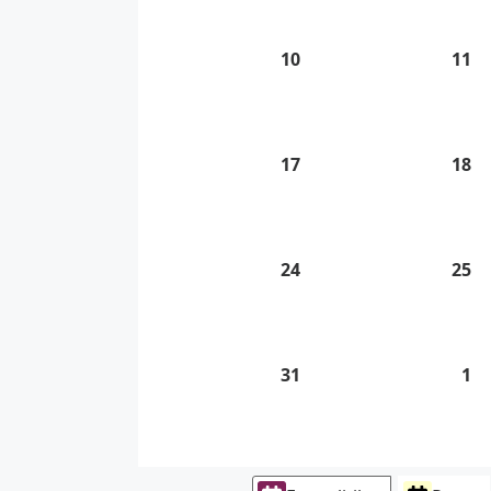
2026
20
10
10.
11
11
8.
8.
2026
20
17
17.
18
18
8.
8.
2026
20
24
24.
25
25
8.
8.
2026
20
31
31.
1
1.
8.
9.
2026
20