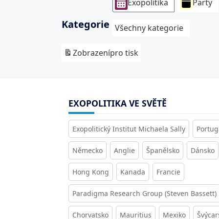
Exopolitika
Party
Kategorie
Všechny kategorie
Zobrazení
pro tisk
EXOPOLITIKA VE SVĚTĚ
Exopolitický Institut Michaela Sally
Portug
Německo
Anglie
Španělsko
Dánsko
Hong Kong
Kanada
Francie
Paradigma Research Group (Steven Bassett)
Chorvatsko
Mauritius
Mexiko
Švýcar