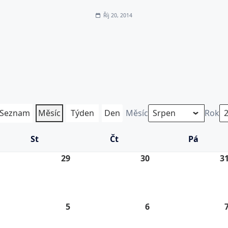
Říj 20, 2014
Seznam
Měsíc
Týden
Den
Měsíc
Rok
St
Středa
Čt
Čtvrtek
Pá
Pátek
.
29
29.
30
30.
3
7.
7.
26
2026
2026
5
5.
6
6.
8.
8.