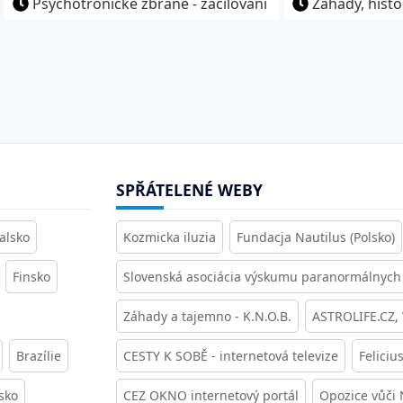
Psychotronické zbraně - zacilování
Záhady, histo
SPŘÁTELENÉ WEBY
alsko
Kozmicka iluzia
Fundacja Nautilus (Polsko)
Finsko
Slovenská asociácia výskumu paranormálnych 
Záhady a tajemno - K.N.O.B.
ASTROLIFE.CZ,
Brazílie
CESTY K SOBĚ - internetová televize
Feliciu
sko
CEZ OKNO internetový portál
Opozice vůči