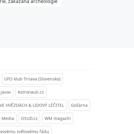
rie, zakázaná archeologie
UFO klub Trnava (Slovensko)
javov
Astronauti.cz
 VE HVĚZDÁCH & LIDOVÝ LÉČITEL
Gošárna
s Media
OSUD.cz
WM magazín
 Novému světovému řádu