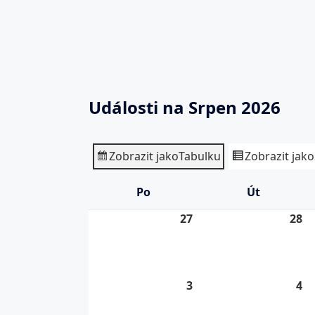
Události na Srpen 2026
Zobrazit jako
Tabulku
Zobrazit jako
Po
Pondělí
Út
Úterý
27
27.
28
28
7.
7.
2026
20
3
3.
4
4.
8.
8.