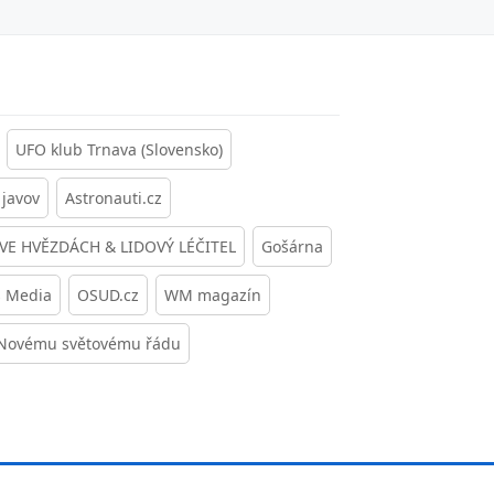
UFO klub Trnava (Slovensko)
javov
Astronauti.cz
 VE HVĚZDÁCH & LIDOVÝ LÉČITEL
Gošárna
s Media
OSUD.cz
WM magazín
 Novému světovému řádu