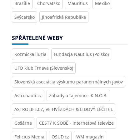
Brazílie
Chorvatsko
Mauritius
Mexiko
Švýcarsko
Jihoafrická Republika
SPŘÁTELENÉ WEBY
Kozmicka iluzia
Fundacja Nautilus (Polsko)
UFO klub Trnava (Slovensko)
Slovenská asociácia výskumu paranormálnych javov
Astronauti.cz
Záhady a tajemno - K.N.O.B.
ASTROLIFE.CZ, VE HVĚZDÁCH & LIDOVÝ LÉČITEL
Gošárna
CESTY K SOBĚ - internetová televize
Felicius Media
OSUD.cz
WM magazín