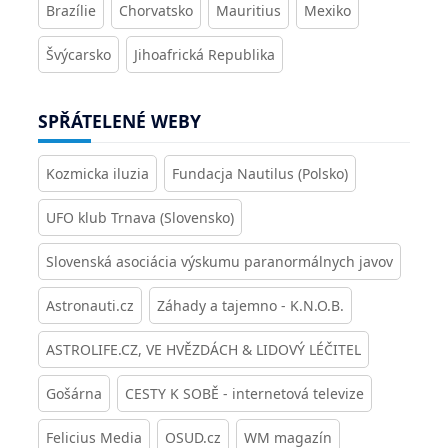
Brazílie
Chorvatsko
Mauritius
Mexiko
Švýcarsko
Jihoafrická Republika
SPŘÁTELENÉ WEBY
Kozmicka iluzia
Fundacja Nautilus (Polsko)
UFO klub Trnava (Slovensko)
Slovenská asociácia výskumu paranormálnych javov
Astronauti.cz
Záhady a tajemno - K.N.O.B.
ASTROLIFE.CZ, VE HVĚZDÁCH & LIDOVÝ LÉČITEL
Gošárna
CESTY K SOBĚ - internetová televize
Felicius Media
OSUD.cz
WM magazín