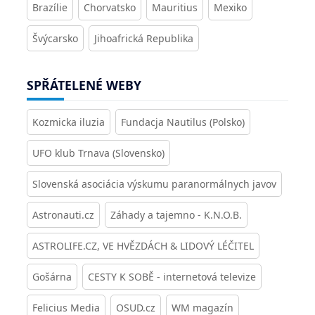
Brazílie
Chorvatsko
Mauritius
Mexiko
Švýcarsko
Jihoafrická Republika
SPŘÁTELENÉ WEBY
Kozmicka iluzia
Fundacja Nautilus (Polsko)
UFO klub Trnava (Slovensko)
Slovenská asociácia výskumu paranormálnych javov
Astronauti.cz
Záhady a tajemno - K.N.O.B.
ASTROLIFE.CZ, VE HVĚZDÁCH & LIDOVÝ LÉČITEL
Gošárna
CESTY K SOBĚ - internetová televize
Felicius Media
OSUD.cz
WM magazín