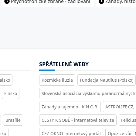
Psychotronické zbraně - zacilování
Záhady, histo
SPŘÁTELENÉ WEBY
alsko
Kozmicka iluzia
Fundacja Nautilus (Polsko)
Finsko
Slovenská asociácia výskumu paranormálnych 
Záhady a tajemno - K.N.O.B.
ASTROLIFE.CZ,
Brazílie
CESTY K SOBĚ - internetová televize
Feliciu
sko
CEZ OKNO internetový portál
Opozice vůči