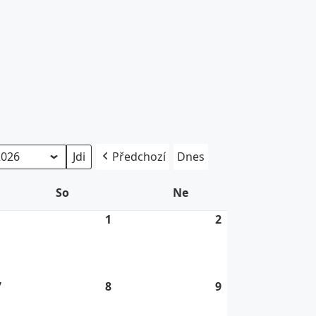
Předchozí
Dnes
So
Sobota
Ne
Neděle
1
31.
1
1.
2
2.
7.
8.
8.
2026
2026
2026
7
7.
8
8.
9
9.
8.
8.
8.