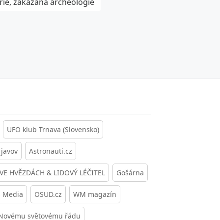
rie, zakázaná archeologie
UFO klub Trnava (Slovensko)
javov
Astronauti.cz
 VE HVĚZDÁCH & LIDOVÝ LÉČITEL
Gošárna
s Media
OSUD.cz
WM magazín
 Novému světovému řádu