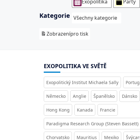
Exopolitika
Party
Kategorie
Všechny kategorie
Zobrazení
pro tisk
EXOPOLITIKA VE SVĚTĚ
Exopolitický Institut Michaela Sally
Portug
Německo
Anglie
Španělsko
Dánsko
Hong Kong
Kanada
Francie
Paradigma Research Group (Steven Bassett)
Chorvatsko
Mauritius
Mexiko
Švýcar