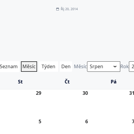
Říj 20, 2014
Seznam
Měsíc
Týden
Den
Měsíc
Rok
St
Středa
Čt
Čtvrtek
Pá
Pátek
.
29
29.
30
30.
3
7.
7.
26
2026
2026
5
5.
6
6.
8.
8.