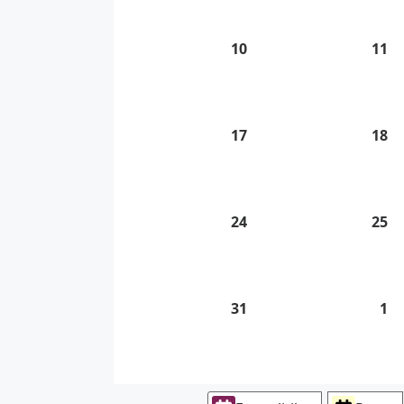
2026
20
10
10.
11
11
8.
8.
2026
20
17
17.
18
18
8.
8.
2026
20
24
24.
25
25
8.
8.
2026
20
31
31.
1
1.
8.
9.
2026
20