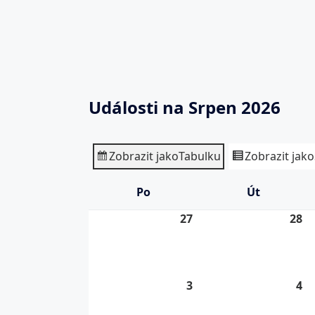
Události na Srpen 2026
Zobrazit jako
Tabulku
Zobrazit jako
Po
Pondělí
Út
Úterý
27
27.
28
28
7.
7.
2026
20
3
3.
4
4.
8.
8.