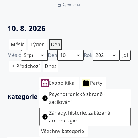
Říj 20, 2014
10. 8. 2026
Měsíc
Týden
Den
Měsíc
Den
Rok
Předchozí
Dnes
Exopolitika
Party
Psychotronické zbraně -
Kategorie
zacilování
Záhady, historie, zakázaná
archeologie
Všechny kategorie