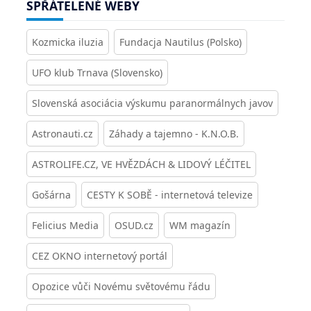
SPŘÁTELENÉ WEBY
Kozmicka iluzia
Fundacja Nautilus (Polsko)
UFO klub Trnava (Slovensko)
Slovenská asociácia výskumu paranormálnych javov
Astronauti.cz
Záhady a tajemno - K.N.O.B.
ASTROLIFE.CZ, VE HVĚZDÁCH & LIDOVÝ LÉČITEL
Gošárna
CESTY K SOBĚ - internetová televize
Felicius Media
OSUD.cz
WM magazín
CEZ OKNO internetový portál
Opozice vůči Novému světovému řádu