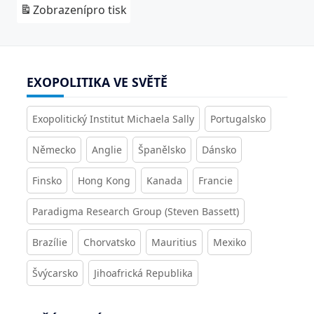
Zobrazení
pro tisk
EXOPOLITIKA VE SVĚTĚ
Exopolitický Institut Michaela Sally
Portugalsko
Německo
Anglie
Španělsko
Dánsko
Finsko
Hong Kong
Kanada
Francie
Paradigma Research Group (Steven Bassett)
Brazílie
Chorvatsko
Mauritius
Mexiko
Švýcarsko
Jihoafrická Republika