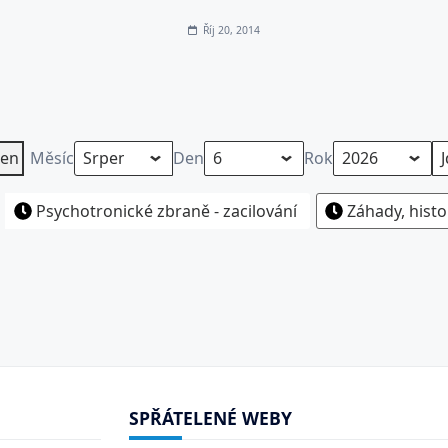
Říj 20, 2014
en
Měsíc
Den
Rok
Psychotronické zbraně - zacilování
Záhady, histo
SPŘÁTELENÉ WEBY