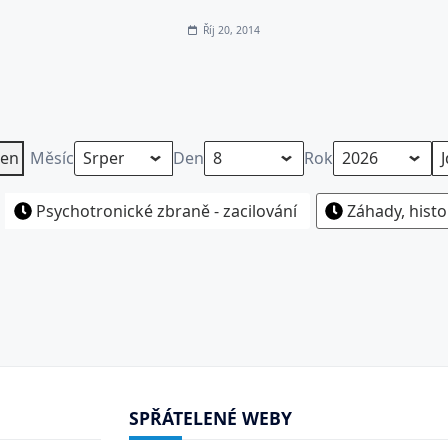
Říj 20, 2014
en
Měsíc
Den
Rok
Psychotronické zbraně - zacilování
Záhady, histo
SPŘÁTELENÉ WEBY