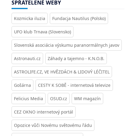
SPŘÁTELENÉ WEBY
Kozmicka iluzia
Fundacja Nautilus (Polsko)
UFO klub Trnava (Slovensko)
Slovenská asociácia výskumu paranormálnych javov
Astronauti.cz
Záhady a tajemno - K.N.O.B.
ASTROLIFE.CZ, VE HVĚZDÁCH & LIDOVÝ LÉČITEL
Gošárna
CESTY K SOBĚ - internetová televize
Felicius Media
OSUD.cz
WM magazín
CEZ OKNO internetový portál
Opozice vůči Novému světovému řádu