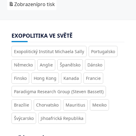
Zobrazení
pro tisk
EXOPOLITIKA VE SVĚTĚ
Exopolitický Institut Michaela Sally
Portugalsko
Německo
Anglie
Španělsko
Dánsko
Finsko
Hong Kong
Kanada
Francie
Paradigma Research Group (Steven Bassett)
Brazílie
Chorvatsko
Mauritius
Mexiko
Švýcarsko
Jihoafrická Republika