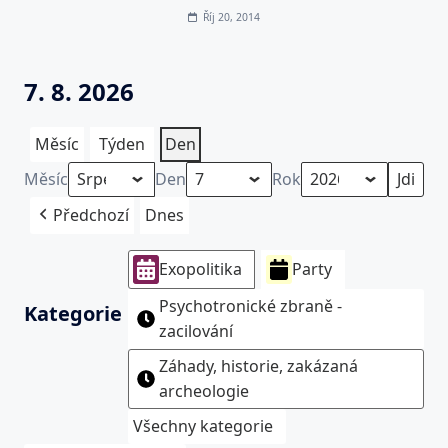
Říj 20, 2014
7. 8. 2026
Měsíc
Týden
Den
Měsíc
Den
Rok
Předchozí
Dnes
Exopolitika
Party
Psychotronické zbraně -
Kategorie
zacilování
Záhady, historie, zakázaná
archeologie
Všechny kategorie