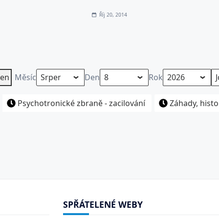
Říj 20, 2014
en
Měsíc
Den
Rok
Psychotronické zbraně - zacilování
Záhady, histo
SPŘÁTELENÉ WEBY