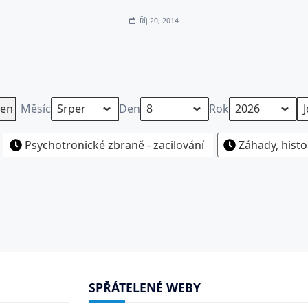
Říj 20, 2014
en
Měsíc
Den
Rok
Psychotronické zbraně - zacilování
Záhady, histo
SPŘÁTELENÉ WEBY