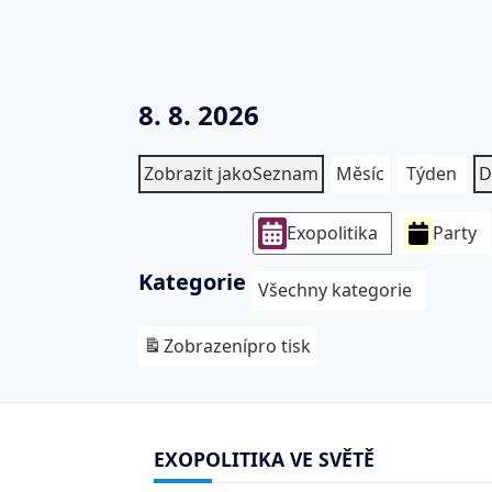
8. 8. 2026
Zobrazit jako
Seznam
Měsíc
Týden
D
Exopolitika
Party
Kategorie
Všechny kategorie
Zobrazení
pro tisk
EXOPOLITIKA VE SVĚTĚ