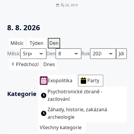
Říj 20, 2014
8. 8. 2026
Měsíc
Týden
Den
Měsíc
Den
Rok
Předchozí
Dnes
Exopolitika
Party
Psychotronické zbraně -
Kategorie
zacilování
Záhady, historie, zakázaná
archeologie
Všechny kategorie