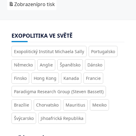
Zobrazení
pro tisk
EXOPOLITIKA VE SVĚTĚ
Exopolitický Institut Michaela Sally
Portugalsko
Německo
Anglie
Španělsko
Dánsko
Finsko
Hong Kong
Kanada
Francie
Paradigma Research Group (Steven Bassett)
Brazílie
Chorvatsko
Mauritius
Mexiko
Švýcarsko
Jihoafrická Republika