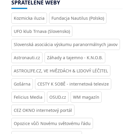
SPŘÁTELENÉ WEBY
Kozmicka iluzia
Fundacja Nautilus (Polsko)
UFO klub Trnava (Slovensko)
Slovenská asociácia výskumu paranormálnych javov
Astronauti.cz
Záhady a tajemno - K.N.O.B.
ASTROLIFE.CZ, VE HVĚZDÁCH & LIDOVÝ LÉČITEL
Gošárna
CESTY K SOBĚ - internetová televize
Felicius Media
OSUD.cz
WM magazín
CEZ OKNO internetový portál
Opozice vůči Novému světovému řádu