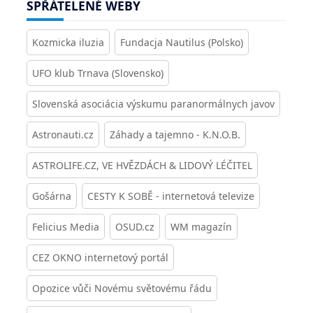
SPŘÁTELENÉ WEBY
Kozmicka iluzia
Fundacja Nautilus (Polsko)
UFO klub Trnava (Slovensko)
Slovenská asociácia výskumu paranormálnych javov
Astronauti.cz
Záhady a tajemno - K.N.O.B.
ASTROLIFE.CZ, VE HVĚZDÁCH & LIDOVÝ LÉČITEL
Gošárna
CESTY K SOBĚ - internetová televize
Felicius Media
OSUD.cz
WM magazín
CEZ OKNO internetový portál
Opozice vůči Novému světovému řádu