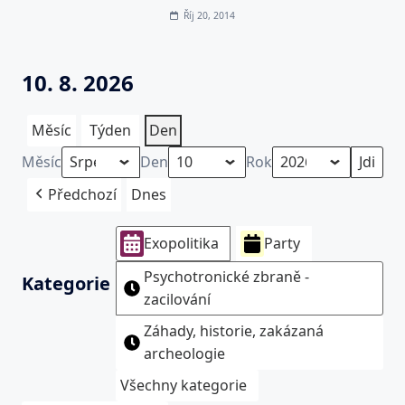
Říj 20, 2014
10. 8. 2026
Měsíc
Týden
Den
Měsíc
Den
Rok
Předchozí
Dnes
Exopolitika
Party
Psychotronické zbraně -
Kategorie
zacilování
Záhady, historie, zakázaná
archeologie
Všechny kategorie