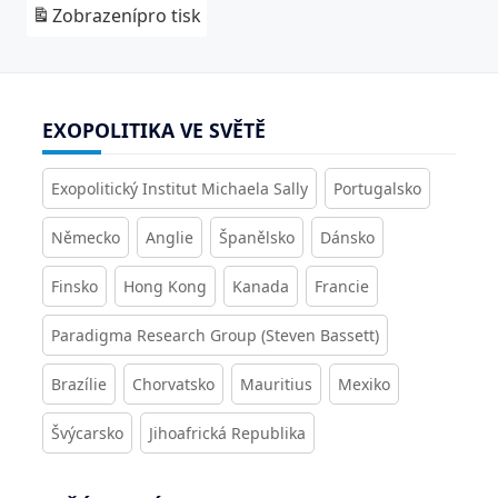
Zobrazení
pro tisk
EXOPOLITIKA VE SVĚTĚ
Exopolitický Institut Michaela Sally
Portugalsko
Německo
Anglie
Španělsko
Dánsko
Finsko
Hong Kong
Kanada
Francie
Paradigma Research Group (Steven Bassett)
Brazílie
Chorvatsko
Mauritius
Mexiko
Švýcarsko
Jihoafrická Republika