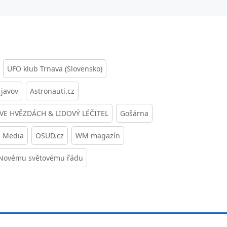
UFO klub Trnava (Slovensko)
javov
Astronauti.cz
 VE HVĚZDÁCH & LIDOVÝ LÉČITEL
Gošárna
s Media
OSUD.cz
WM magazín
 Novému světovému řádu