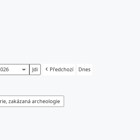
Předchozí
Dnes
rie, zakázaná archeologie