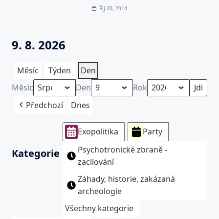
Říj 20, 2014
9. 8. 2026
Měsíc
Týden
Den
Měsíc
Den
Rok
Předchozí
Dnes
Exopolitika
Party
Psychotronické zbraně -
Kategorie
zacilování
Záhady, historie, zakázaná
archeologie
Všechny kategorie