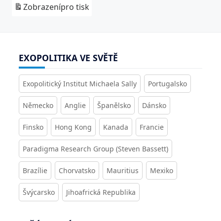
Zobrazení
pro tisk
EXOPOLITIKA VE SVĚTĚ
Exopolitický Institut Michaela Sally
Portugalsko
Německo
Anglie
Španělsko
Dánsko
Finsko
Hong Kong
Kanada
Francie
Paradigma Research Group (Steven Bassett)
Brazílie
Chorvatsko
Mauritius
Mexiko
Švýcarsko
Jihoafrická Republika