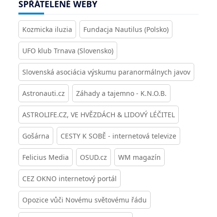
SPŘÁTELENÉ WEBY
Kozmicka iluzia
Fundacja Nautilus (Polsko)
UFO klub Trnava (Slovensko)
Slovenská asociácia výskumu paranormálnych javov
Astronauti.cz
Záhady a tajemno - K.N.O.B.
ASTROLIFE.CZ, VE HVĚZDÁCH & LIDOVÝ LÉČITEL
Gošárna
CESTY K SOBĚ - internetová televize
Felicius Media
OSUD.cz
WM magazín
CEZ OKNO internetový portál
Opozice vůči Novému světovému řádu