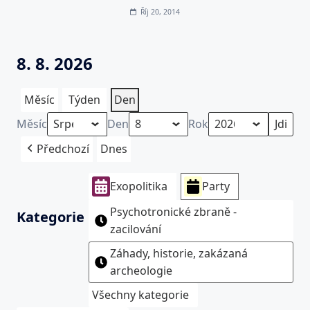
Říj 20, 2014
8. 8. 2026
Měsíc
Týden
Den
Měsíc
Den
Rok
Předchozí
Dnes
Exopolitika
Party
Psychotronické zbraně -
Kategorie
zacilování
Záhady, historie, zakázaná
archeologie
Všechny kategorie