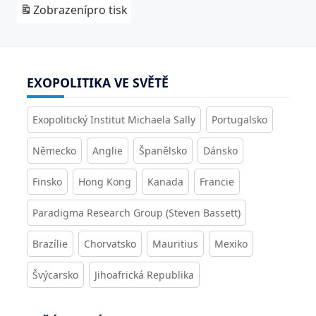
Zobrazení
pro tisk
EXOPOLITIKA VE SVĚTĚ
Exopolitický Institut Michaela Sally
Portugalsko
Německo
Anglie
Španělsko
Dánsko
Finsko
Hong Kong
Kanada
Francie
Paradigma Research Group (Steven Bassett)
Brazílie
Chorvatsko
Mauritius
Mexiko
Švýcarsko
Jihoafrická Republika