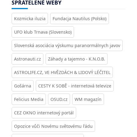
SPŘÁTELENÉ WEBY
Kozmicka iluzia
Fundacja Nautilus (Polsko)
UFO klub Trnava (Slovensko)
Slovenská asociácia výskumu paranormálnych javov
Astronauti.cz
Záhady a tajemno - K.N.O.B.
ASTROLIFE.CZ, VE HVĚZDÁCH & LIDOVÝ LÉČITEL
Gošárna
CESTY K SOBĚ - internetová televize
Felicius Media
OSUD.cz
WM magazín
CEZ OKNO internetový portál
Opozice vůči Novému světovému řádu