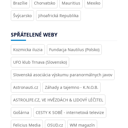
Brazílie
Chorvatsko
Mauritius
Mexiko
Švýcarsko
Jihoafrická Republika
SPŘÁTELENÉ WEBY
Kozmicka iluzia
Fundacja Nautilus (Polsko)
UFO klub Trnava (Slovensko)
Slovenská asociácia výskumu paranormálnych javov
Astronauti.cz
Záhady a tajemno - K.N.O.B.
ASTROLIFE.CZ, VE HVĚZDÁCH & LIDOVÝ LÉČITEL
Gošárna
CESTY K SOBĚ - internetová televize
Felicius Media
OSUD.cz
WM magazín