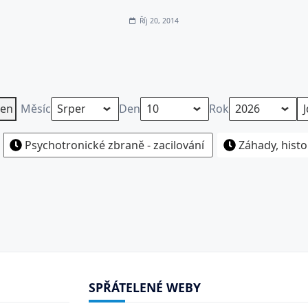
Říj 20, 2014
en
Měsíc
Den
Rok
Psychotronické zbraně - zacilování
Záhady, histo
SPŘÁTELENÉ WEBY