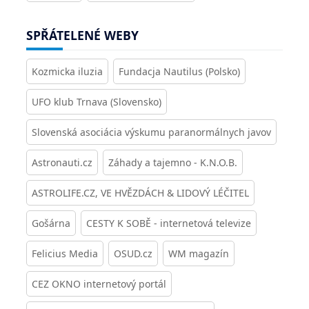
SPŘÁTELENÉ WEBY
Kozmicka iluzia
Fundacja Nautilus (Polsko)
UFO klub Trnava (Slovensko)
Slovenská asociácia výskumu paranormálnych javov
Astronauti.cz
Záhady a tajemno - K.N.O.B.
ASTROLIFE.CZ, VE HVĚZDÁCH & LIDOVÝ LÉČITEL
Gošárna
CESTY K SOBĚ - internetová televize
Felicius Media
OSUD.cz
WM magazín
CEZ OKNO internetový portál