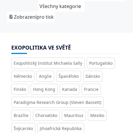
Všechny kategorie
Zobrazení
pro tisk
EXOPOLITIKA VE SVĚTĚ
Exopolitický Institut Michaela Sally
Portugalsko
Německo
Anglie
Španělsko
Dánsko
Finsko
Hong Kong
Kanada
Francie
Paradigma Research Group (Steven Bassett)
Brazílie
Chorvatsko
Mauritius
Mexiko
Švýcarsko
Jihoafrická Republika