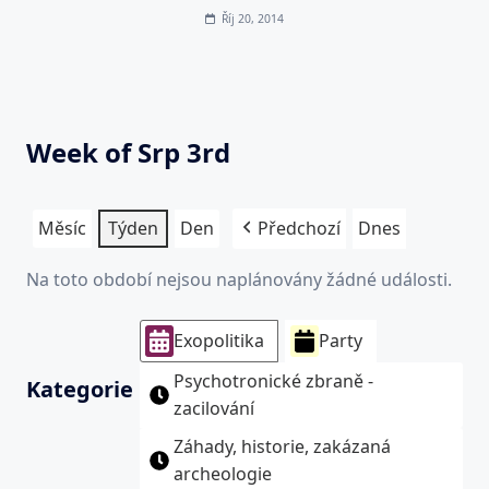
Říj 20, 2014
Week of Srp 3rd
Měsíc
Týden
Den
Předchozí
Dnes
Na toto období nejsou naplánovány žádné události.
Exopolitika
Party
Psychotronické zbraně -
Kategorie
zacilování
Záhady, historie, zakázaná
archeologie