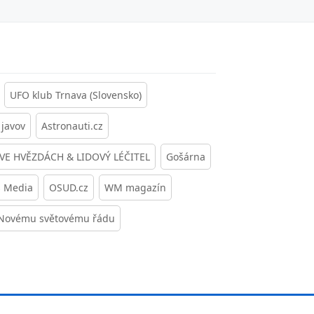
UFO klub Trnava (Slovensko)
javov
Astronauti.cz
 VE HVĚZDÁCH & LIDOVÝ LÉČITEL
Gošárna
s Media
OSUD.cz
WM magazín
 Novému světovému řádu