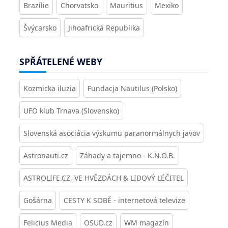
Brazílie
Chorvatsko
Mauritius
Mexiko
Švýcarsko
Jihoafrická Republika
SPŘÁTELENÉ WEBY
Kozmicka iluzia
Fundacja Nautilus (Polsko)
UFO klub Trnava (Slovensko)
Slovenská asociácia výskumu paranormálnych javov
Astronauti.cz
Záhady a tajemno - K.N.O.B.
ASTROLIFE.CZ, VE HVĚZDÁCH & LIDOVÝ LÉČITEL
Gošárna
CESTY K SOBĚ - internetová televize
Felicius Media
OSUD.cz
WM magazín