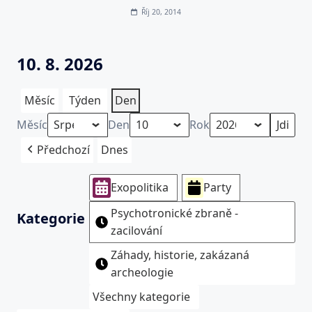
Říj 20, 2014
10. 8. 2026
Měsíc
Týden
Den
Měsíc
Den
Rok
Předchozí
Dnes
Exopolitika
Party
Psychotronické zbraně -
Kategorie
zacilování
Záhady, historie, zakázaná
archeologie
Všechny kategorie