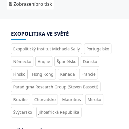
Zobrazení
pro tisk
EXOPOLITIKA VE SVĚTĚ
Exopolitický Institut Michaela Sally
Portugalsko
Německo
Anglie
Španělsko
Dánsko
Finsko
Hong Kong
Kanada
Francie
Paradigma Research Group (Steven Bassett)
Brazílie
Chorvatsko
Mauritius
Mexiko
Švýcarsko
Jihoafrická Republika