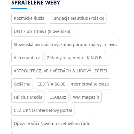
SPŘÁTELENÉ WEBY
Kozmicka iluzia
Fundacja Nautilus (Polsko)
UFO klub Trnava (Slovensko)
Slovenská asociácia výskumu paranormálnych javov
Astronauti.cz
Záhady a tajemno - K.N.O.B.
ASTROLIFE.CZ, VE HVĚZDÁCH & LIDOVÝ LÉČITEL
Gošárna
CESTY K SOBĚ - internetová televize
Felicius Media
OSUD.cz
WM magazín
CEZ OKNO internetový portál
Opozice vůči Novému světovému řádu