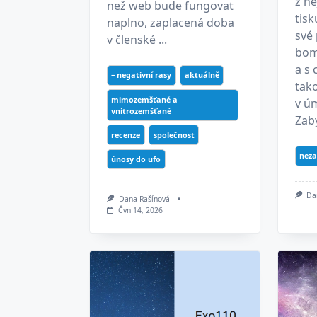
z n
než web bude fungovat
tisk
naplno, zaplacená doba
své
v členské ...
bom
a s 
– negativní rasy
aktuálně
tak
mimozemšťané a
v úm
vnitrozemšťané
Zabý
recenze
společnost
neza
únosy do ufo
Da
Dana Rašínová
Čvn 14, 2026