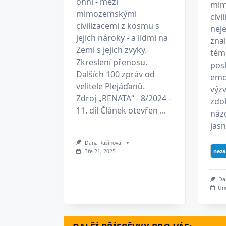
ohni - mezi
mim
mimozemskými
civi
civilizacemi z kosmu s
neje
jejich nároky - a lidmi na
zna
Zemi s jejich zvyky.
téma
Zkreslení přenosu.
posk
Dalších 100 zpráv od
emo
velitele Plejáďanů.
výz
Zdroj „RENATA“ - 8/2024 -
zdo
11. díl Článek otevřen ...
náz
jasn
Dana Rašínová
neza
Bře 21, 2025
Da
Ún