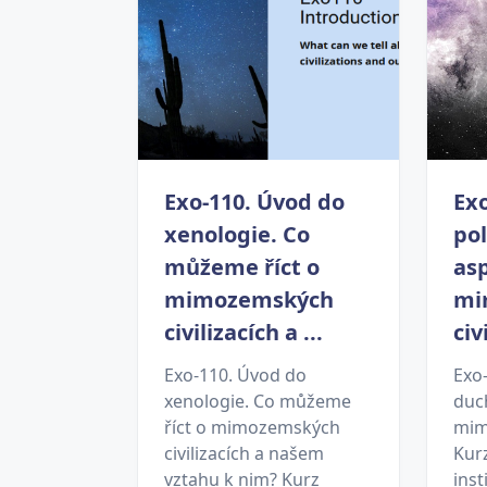
Exo-110. Úvod do
Exo
xenologie. Co
pol
můžeme říct o
as
mimozemských
mi
civilizacích a ...
civ
Exo-110. Úvod do
Exo-
xenologie. Co můžeme
duc
říct o mimozemských
mim
civilizacích a našem
Kur
vztahu k nim? Kurz
inst