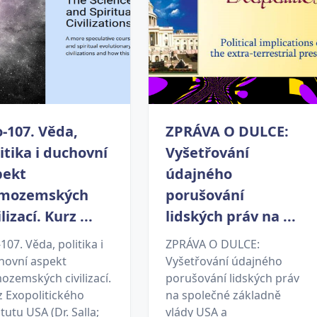
-107. Věda,
ZPRÁVA O DULCE:
itika i duchovní
Vyšetřování
pekt
údajného
mozemských
porušování
ilizací. Kurz ...
lidských práv na ...
107. Věda, politika i
ZPRÁVA O DULCE:
hovní aspekt
Vyšetřování údajného
ozemských civilizací.
porušování lidských práv
z Exopolitického
na společné základně
itutu USA (Dr. Salla;
vlády USA a