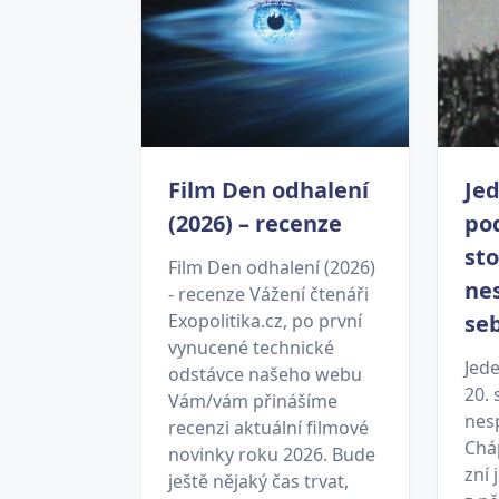
Film Den odhalení
Jed
(2026) – recenze
po
sto
Film Den odhalení (2026)
ne
- recenze Vážení čtenáři
Exopolitika.cz, po první
se
vynucené technické
Jed
odstávce našeho webu
20. 
Vám/vám přinášíme
nes
recenzi aktuální filmové
Chá
novinky roku 2026. Bude
zní 
ještě nějaký čas trvat,