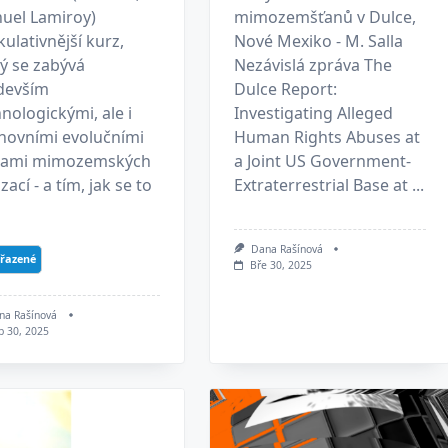
uel Lamiroy)
mimozemšťanů v Dulce,
ulativnější kurz,
Nové Mexiko - M. Salla
ý se zabývá
Nezávislá zpráva The
devším
Dulce Report:
nologickými, ale i
Investigating Alleged
hovními evolučními
Human Rights Abuses at
tami mimozemských
a Joint US Government-
lizací - a tím, jak se to
Extraterrestrial Base at ...
Dana Rašínová
řazené
Bře 30, 2025
na Rašínová
b 30, 2025