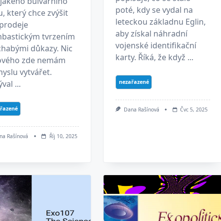
ějakého bulvárního
poté, kdy se vydal na
u, který chce zvýšit
leteckou základnu Eglin,
 prodeje
aby získal náhradní
bastickým tvrzením
vojenské identifikační
chabými důkazy. Nic
karty. Říká, že když ...
ového zde nemám
yslu vytvářet.
nezařazené
val ...
řazené
Dana Rašínová
Čvc 5, 2025
na Rašínová
Říj 10, 2025