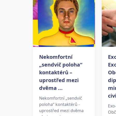
Nekomfortní
Exo
„sendvič poloha“
Ex
kontaktérů –
Ob
uprostřed mezi
dip
dvěma ...
mi
civ
Nekomfortní „sendvič
poloha“ kontaktérů -
Exo
uprostřed mezi dvěma
Obč