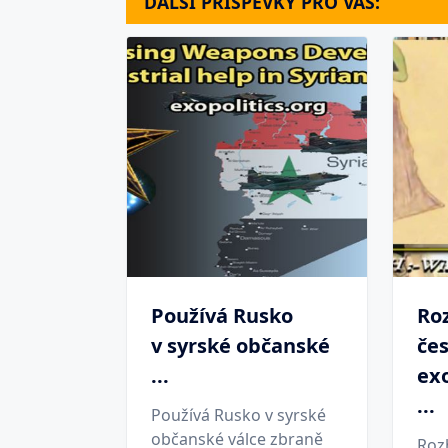
DALŠÍ PŘÍSPĚVKY PRO VÁS:
Používá Rusko
Ro
v syrské občanské
če
...
exo
...
Používá Rusko v syrské
občanské válce zbraně
Roz