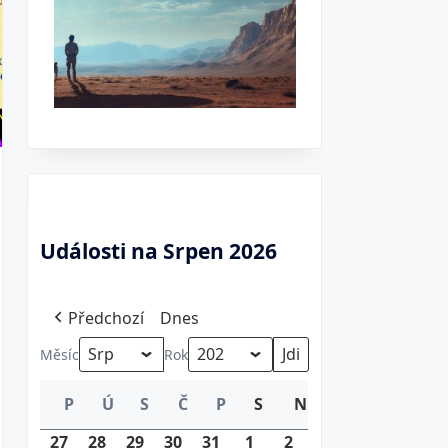
Události na Srpen 2026
Předchozí
Dnes
Měsíc
Rok
P
Ú
S
Č
P
S
N
Neděle
Pondělí
Úterý
Středa
Čtvrtek
Pátek
Sobota
27
27.
28
28.
29
29.
30
30.
31
31.
1
1.
2
2.