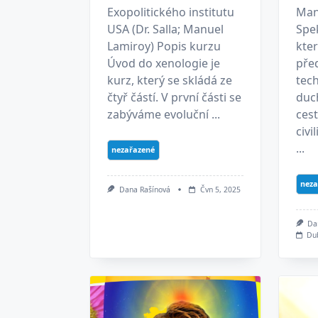
Exopolitického institutu
Man
USA (Dr. Salla; Manuel
Spek
Lamiroy) Popis kurzu
kter
Úvod do xenologie je
pře
kurz, který se skládá ze
tech
čtyř částí. V první části se
duc
zabýváme evoluční ...
ces
civi
...
nezařazené
neza
Dana Rašínová
Čvn 5, 2025
Da
Du