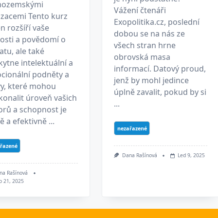
ozemskými
Vážení čtenáři
lizacemi Tento kurz
Exopolitika.cz, poslední
n rozšíří vaše
dobou se na nás ze
losti a povědomí o
všech stran hrne
tu, ale také
obrovská masa
ytne intelektuální a
informací. Datový proud,
cionální podněty a
jenž by mohl jedince
vy, které mohou
úplně zavalit, pokud by si
konalit úroveň vašich
...
orů a schopnost je
ě a efektivně ...
nezařazené
řazené
Dana Rašínová
Led 9, 2025
na Rašínová
o 21, 2025