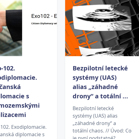
-102.
Bezpilotní letecké
odiplomacie.
systémy (UAS)
čanská
alias „záhadné
lomacie s
drony“ a totální ...
mozemskými
Bezpilotní letecké
ilizacemi
systémy (UAS) alias
„záhadné drony“ a
-102. Exodiplomacie.
totální chaos. // Úvod: Co
anská diplomacie s
je nyní podstatné?