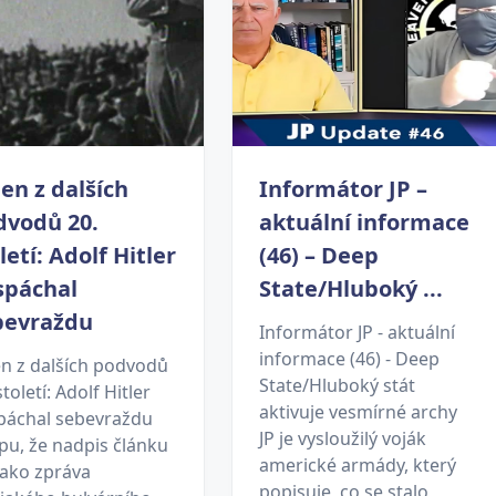
en z dalších
Informátor JP –
dvodů 20.
aktuální informace
letí: Adolf Hitler
(46) – Deep
spáchal
State/Hluboký ...
bevraždu
Informátor JP - aktuální
informace (46) - Deep
en z dalších podvodů
State/Hluboký stát
století: Adolf Hitler
aktivuje vesmírné archy
páchal sebevraždu
JP je vysloužilý voják
pu, že nadpis článku
americké armády, který
jako zpráva
popisuje, co se stalo