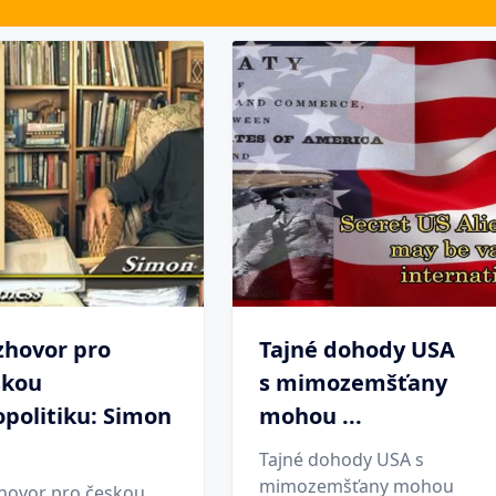
zhovor pro
Tajné dohody USA
skou
s mimozemšťany
politiku: Simon
mohou ...
Tajné dohody USA s
mimozemšťany mohou
hovor pro českou